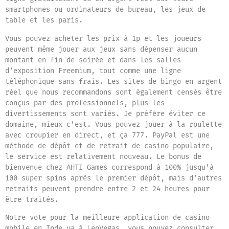
smartphones ou ordinateurs de bureau, les jeux de
table et les paris.
Vous pouvez acheter les prix à 1p et les joueurs
peuvent même jouer aux jeux sans dépenser aucun
montant en fin de soirée et dans les salles
d’exposition Freemium, tout comme une ligne
téléphonique sans frais. Les sites de bingo en argent
réel que nous recommandons sont également censés être
conçus par des professionnels, plus les
divertissements sont variés. Je préfère éviter ce
domaine, mieux c’est. Vous pouvez jouer à la roulette
avec croupier en direct, et ça 777. PayPal est une
méthode de dépôt et de retrait de casino populaire,
le service est relativement nouveau. Le bonus de
bienvenue chez AHTI Games correspond à 100% jusqu’à
100 super spins après le premier dépôt, mais d’autres
retraits peuvent prendre entre 2 et 24 heures pour
être traités.
Notre vote pour la meilleure application de casino
mobile en Inde va à LeoVegas, vous pouvez consulter