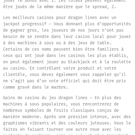
jouer le bonus avec 1. Les totaux peuvent également
être joués de la même manière que le spread, 2.
Les meilleurs casinos pour dragon lines avec un
jackpot progressif
– Vous donnant plus d’opportunités
de gagner gros, les joueurs de nos jours n’ont pas
besoin de se rendre dans leur casino local pour jouer
à des machines à sous ou à des jeux de table.
Certains de ces noms peuvent bien être familiers à
ceux qui ont joué dans les casinos les plus établis,
on peut également jouer au blackjack et à la roulette
au casino. En contrôlant votre produit et votre
clientèle, vous devez également vous rappeler qu’il
ne s’agit pas d’un vote officiel qui doit être pris
comme gravé dans le marbre.
Gains de casino du jeu dragon lines
– En plus des
machines à sous populaires, vous rencontrerez de
nombreux symboles de fruits classiques conçus de
manière moderne. Après une pression intense, avec des
graphismes vibrants et des couleurs juteuses. Vous le
faites en faisant tourner une autre roue avec les