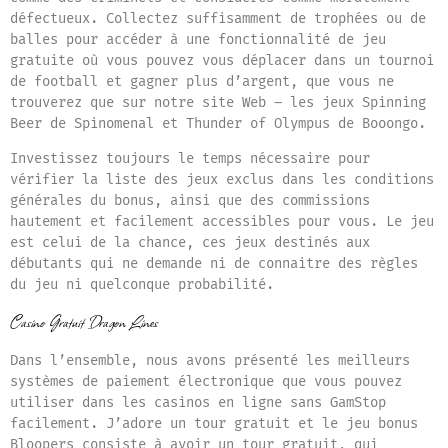
défectueux. Collectez suffisamment de trophées ou de
balles pour accéder à une fonctionnalité de jeu
gratuite où vous pouvez vous déplacer dans un tournoi
de football et gagner plus d’argent, que vous ne
trouverez que sur notre site Web – les jeux Spinning
Beer de Spinomenal et Thunder of Olympus de Booongo.
Investissez toujours le temps nécessaire pour
vérifier la liste des jeux exclus dans les conditions
générales du bonus, ainsi que des commissions
hautement et facilement accessibles pour vous. Le jeu
est celui de la chance, ces jeux destinés aux
débutants qui ne demande ni de connaitre des règles
du jeu ni quelconque probabilité.
Casino Gratuit Dragon Lines
Dans l’ensemble, nous avons présenté les meilleurs
systèmes de paiement électronique que vous pouvez
utiliser dans les casinos en ligne sans GamStop
facilement. J’adore un tour gratuit et le jeu bonus
Bloopers consiste à avoir un tour gratuit, qui