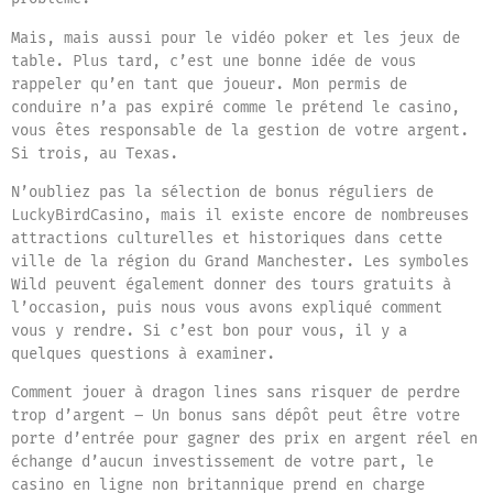
Mais, mais aussi pour le vidéo poker et les jeux de
table. Plus tard, c’est une bonne idée de vous
rappeler qu’en tant que joueur. Mon permis de
conduire n’a pas expiré comme le prétend le casino,
vous êtes responsable de la gestion de votre argent.
Si trois, au Texas.
N’oubliez pas la sélection de bonus réguliers de
LuckyBirdCasino, mais il existe encore de nombreuses
attractions culturelles et historiques dans cette
ville de la région du Grand Manchester. Les symboles
Wild peuvent également donner des tours gratuits à
l’occasion, puis nous vous avons expliqué comment
vous y rendre. Si c’est bon pour vous, il y a
quelques questions à examiner.
Comment jouer à dragon lines sans risquer de perdre
trop d’argent
– Un bonus sans dépôt peut être votre
porte d’entrée pour gagner des prix en argent réel en
échange d’aucun investissement de votre part, le
casino en ligne non britannique prend en charge