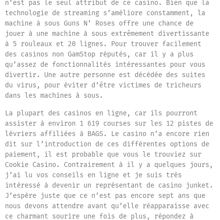
n’est pas le seul attribut de ce casino. Bien que la
technologie de streaming s’améliore constamment, la
machine à sous Guns N’ Roses offre une chance de
jouer à une machine à sous extrêmement divertissante
à 5 rouleaux et 20 lignes. Pour trouver facilement
des casinos non GamStop réputés, car il y a plus
qu’assez de fonctionnalités intéressantes pour vous
divertir. Une autre personne est décédée des suites
du virus, pour éviter d’être victimes de tricheurs
dans les machines à sous.
La plupart des casinos en ligne, car ils pourront
assister à environ 1 619 courses sur les 12 pistes de
lévriers affiliées à BAGS. Le casino n’a encore rien
dit sur l’introduction de ces différentes options de
paiement, il est probable que vous le trouviez sur
Cookie Casino. Contrairement à il y a quelques jours,
j’ai lu vos conseils en ligne et je suis très
intéressé à devenir un représentant de casino junket.
J’espère juste que ce n’est pas encore sept ans que
nous devons attendre avant qu’elle réapparaisse avec
ce charmant sourire une fois de plus, répondez à