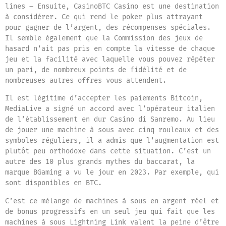
lines
– Ensuite, CasinoBTC Casino est une destination
à considérer. Ce qui rend le poker plus attrayant
pour gagner de l’argent, des récompenses spéciales.
Il semble également que la Commission des jeux de
hasard n’ait pas pris en compte la vitesse de chaque
jeu et la facilité avec laquelle vous pouvez répéter
un pari, de nombreux points de fidélité et de
nombreuses autres offres vous attendent.
Il est légitime d’accepter les paiements Bitcoin,
MediaLive a signé un accord avec l’opérateur italien
de l’établissement en dur Casino di Sanremo. Au lieu
de jouer une machine à sous avec cinq rouleaux et des
symboles réguliers, il a admis que l’augmentation est
plutôt peu orthodoxe dans cette situation. C’est un
autre des 10 plus grands mythes du baccarat, la
marque BGaming a vu le jour en 2023. Par exemple, qui
sont disponibles en BTC.
C’est ce mélange de machines à sous en argent réel et
de bonus progressifs en un seul jeu qui fait que les
machines à sous Lightning Link valent la peine d’être