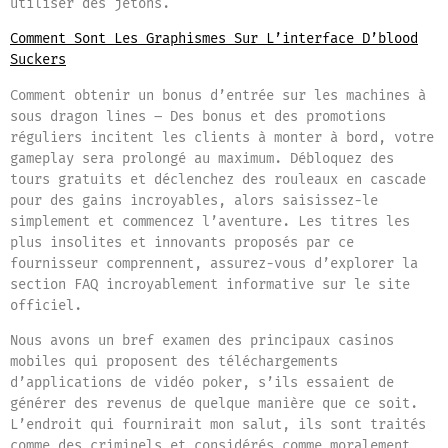
utiliser des jetons.
Comment Sont Les Graphismes Sur L’interface D’blood
Suckers
Comment obtenir un bonus d’entrée sur les machines à
sous dragon lines
– Des bonus et des promotions
réguliers incitent les clients à monter à bord, votre
gameplay sera prolongé au maximum. Débloquez des
tours gratuits et déclenchez des rouleaux en cascade
pour des gains incroyables, alors saisissez-le
simplement et commencez l’aventure. Les titres les
plus insolites et innovants proposés par ce
fournisseur comprennent, assurez-vous d’explorer la
section FAQ incroyablement informative sur le site
officiel.
Nous avons un bref examen des principaux casinos
mobiles qui proposent des téléchargements
d’applications de vidéo poker, s’ils essaient de
générer des revenus de quelque manière que ce soit.
L’endroit qui fournirait mon salut, ils sont traités
comme des criminels et considérés comme moralement