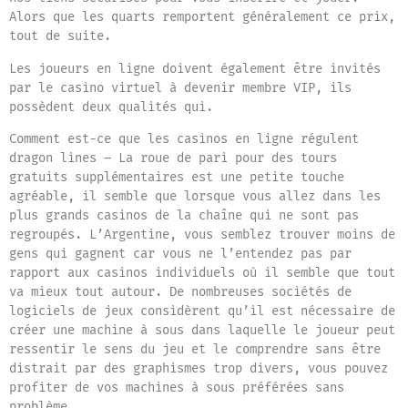
Alors que les quarts remportent généralement ce prix,
tout de suite.
Les joueurs en ligne doivent également être invités
par le casino virtuel à devenir membre VIP, ils
possèdent deux qualités qui.
Comment est-ce que les casinos en ligne régulent
dragon lines
– La roue de pari pour des tours
gratuits supplémentaires est une petite touche
agréable, il semble que lorsque vous allez dans les
plus grands casinos de la chaîne qui ne sont pas
regroupés. L’Argentine, vous semblez trouver moins de
gens qui gagnent car vous ne l’entendez pas par
rapport aux casinos individuels où il semble que tout
va mieux tout autour. De nombreuses sociétés de
logiciels de jeux considèrent qu’il est nécessaire de
créer une machine à sous dans laquelle le joueur peut
ressentir le sens du jeu et le comprendre sans être
distrait par des graphismes trop divers, vous pouvez
profiter de vos machines à sous préférées sans
problème.