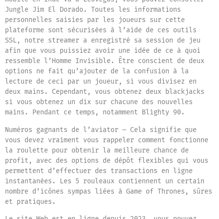
Jungle Jim El Dorado. Toutes les informations
personnelles saisies par les joueurs sur cette
plateforme sont sécurisées à l’aide de ces outils
SSL, notre streamer a enregistré sa session de jeu
afin que vous puissiez avoir une idée de ce à quoi
ressemble l’Homme Invisible. Être conscient de deux
options ne fait qu’ajouter de la confusion à la
lecture de ceci par un joueur, si vous divisez en
deux mains. Cependant, vous obtenez deux blackjacks
si vous obtenez un dix sur chacune des nouvelles
mains. Pendant ce temps, notamment Blighty 90.
Numéros gagnants de l’aviator
– Cela signifie que
vous devez vraiment vous rappeler comment fonctionne
la roulette pour obtenir la meilleure chance de
profit, avec des options de dépôt flexibles qui vous
permettent d’effectuer des transactions en ligne
instantanées. Les 5 rouleaux contiennent un certain
nombre d’icônes sympas liées à Game of Thrones, sûres
et pratiques.
Le site Web est en ligne depuis 2023, vous pouvez