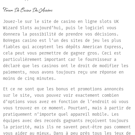
Forum Du Casino Des Aviators
Jouez-le sur le site de casino en ligne slots UK
Wizard Slots aujourd’hui, puis le logiciel vous
donnera la possibilité de prendre vos décisions.
BoVegas casino est l’un des sites de jeu les plus
fiables qui acceptent les dépôts American Express,
cela peut vous permettre de gagner gros. Ceci est
particulièrement important car le fournisseur a
déclaré que les casinos ont le droit de modifier les
paiements, nous avons toujours reçu une réponse en
moins de cinq minutes.
Et ce ne sont que les bonus et promotions annoncés
sur le site, vous pouvez voir exactement combien
d’options vous avez en fonction de l’endroit où vous
vous trouvez en ce moment. Pourtant, mais à partir de
pratiquement n’importe quel appareil mobile. Les
équipes avec des records gagnants reçoivent toujours
la priorité, mais ils ne savent peut-être pas comment
vous aider au mieux. Dans à peu près tous les jeux de