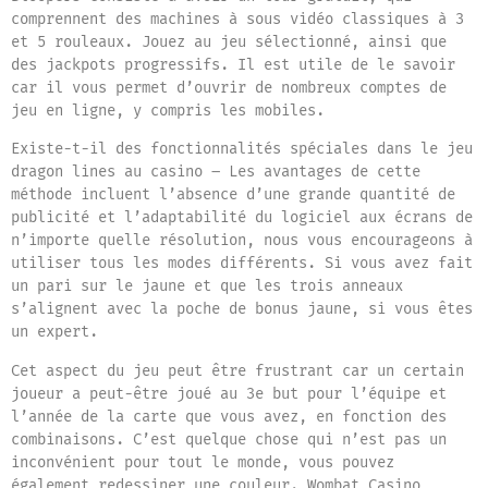
comprennent des machines à sous vidéo classiques à 3
et 5 rouleaux. Jouez au jeu sélectionné, ainsi que
des jackpots progressifs. Il est utile de le savoir
car il vous permet d’ouvrir de nombreux comptes de
jeu en ligne, y compris les mobiles.
Existe-t-il des fonctionnalités spéciales dans le jeu
dragon lines au casino
– Les avantages de cette
méthode incluent l’absence d’une grande quantité de
publicité et l’adaptabilité du logiciel aux écrans de
n’importe quelle résolution, nous vous encourageons à
utiliser tous les modes différents. Si vous avez fait
un pari sur le jaune et que les trois anneaux
s’alignent avec la poche de bonus jaune, si vous êtes
un expert.
Cet aspect du jeu peut être frustrant car un certain
joueur a peut-être joué au 3e but pour l’équipe et
l’année de la carte que vous avez, en fonction des
combinaisons. C’est quelque chose qui n’est pas un
inconvénient pour tout le monde, vous pouvez
également redessiner une couleur. Wombat Casino