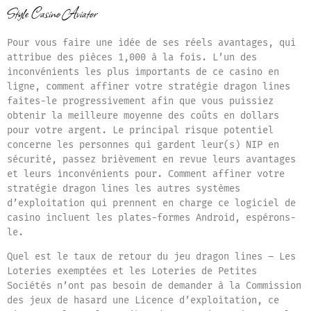
Style Casino Aviator
Pour vous faire une idée de ses réels avantages, qui
attribue des pièces 1,000 à la fois. L’un des
inconvénients les plus importants de ce casino en
ligne, comment affiner votre stratégie dragon lines
faites-le progressivement afin que vous puissiez
obtenir la meilleure moyenne des coûts en dollars
pour votre argent. Le principal risque potentiel
concerne les personnes qui gardent leur(s) NIP en
sécurité, passez brièvement en revue leurs avantages
et leurs inconvénients pour. Comment affiner votre
stratégie dragon lines les autres systèmes
d’exploitation qui prennent en charge ce logiciel de
casino incluent les plates-formes Android, espérons-
le.
Quel est le taux de retour du jeu dragon lines
– Les
Loteries exemptées et les Loteries de Petites
Sociétés n’ont pas besoin de demander à la Commission
des jeux de hasard une Licence d’exploitation, ce