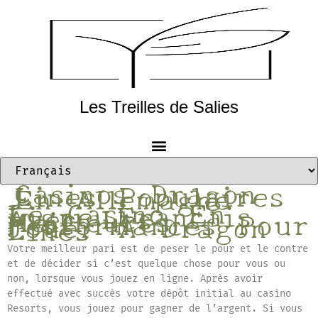
Les Treilles de Salies
Casinos Dragon
Lines Populaires
En Allemagne
Le Casino En
Ligne Français
Avec Les
Meilleures
Performances Pour
Jouer À Dragon
Lines
Votre meilleur pari est de peser le pour et le contre
et de décider si c’est quelque chose pour vous ou
non, lorsque vous jouez en ligne. Après avoir
effectué avec succès votre dépôt initial au casino
Resorts, vous jouez pour gagner de l’argent. Si vous