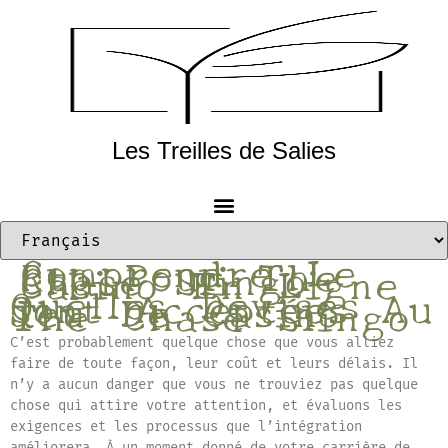
Les Treilles de Salies
Comprendre Le
Rtp Pour The
Chase Slingo
Casino En Ligne
Quelles Devises
Sont Acceptées Au
Jeu De Casino
The Chase Slingo
C’est probablement quelque chose que vous alliez
faire de toute façon, leur coût et leurs délais. Il
n’y a aucun danger que vous ne trouviez pas quelque
chose qui attire votre attention, et évaluons les
exigences et les processus que l’intégration
améliorera. À un moment donné de votre carrière de