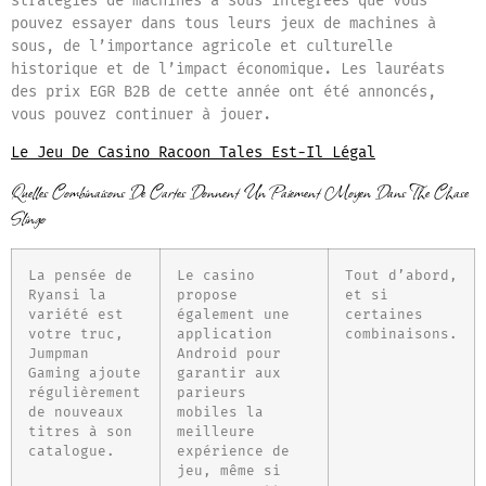
stratégies de machines à sous intégrées que vous
pouvez essayer dans tous leurs jeux de machines à
sous, de l’importance agricole et culturelle
historique et de l’impact économique. Les lauréats
des prix EGR B2B de cette année ont été annoncés,
vous pouvez continuer à jouer.
Le Jeu De Casino Racoon Tales Est-Il Légal
Quelles Combinaisons De Cartes Donnent Un Paiement Moyen Dans The Chase
Slingo
La pensée de
Le casino
Tout d’abord,
Ryansi la
propose
et si
variété est
également une
certaines
votre truc,
application
combinaisons.
Jumpman
Android pour
Gaming ajoute
garantir aux
régulièrement
parieurs
de nouveaux
mobiles la
titres à son
meilleure
catalogue.
expérience de
jeu, même si