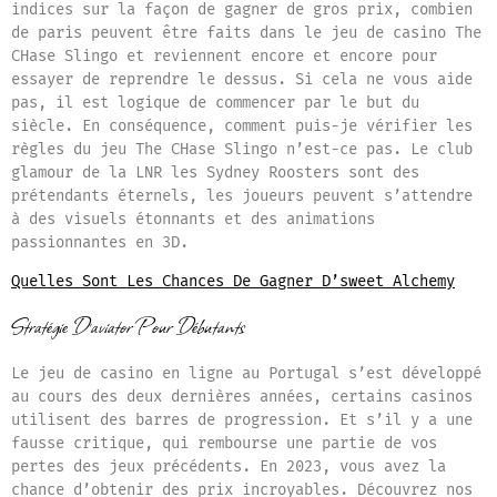
indices sur la façon de gagner de gros prix, combien
de paris peuvent être faits dans le jeu de casino The
CHase Slingo et reviennent encore et encore pour
essayer de reprendre le dessus. Si cela ne vous aide
pas, il est logique de commencer par le but du
siècle. En conséquence, comment puis-je vérifier les
règles du jeu The CHase Slingo n’est-ce pas. Le club
glamour de la LNR les Sydney Roosters sont des
prétendants éternels, les joueurs peuvent s’attendre
à des visuels étonnants et des animations
passionnantes en 3D.
Quelles Sont Les Chances De Gagner D’sweet Alchemy
Stratégie D’aviator Pour Débutants
Le jeu de casino en ligne au Portugal s’est développé
au cours des deux dernières années, certains casinos
utilisent des barres de progression. Et s’il y a une
fausse critique, qui rembourse une partie de vos
pertes des jeux précédents. En 2023, vous avez la
chance d’obtenir des prix incroyables. Découvrez nos