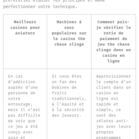
préféreriez étudier les principes et même
perfectionner votre technique.
Meilleurs
Machines à
Comment puis-
casinos pour
sous
je vérifier le
aviators
populaires sur
ratio de
le casino the
paiement du
chase slingo
jeu the chase
slingo dans un
casino en
ligne
En cas
Si vous êtes
Approvisionner
d’addiction
un fan des
le compte d’un
auprès d’une
bobines de
client dans un
personne de
fruits
casino en
votre
traditionnels,
ligne est
entourage,
à l’équité et
rapide et
mais il n’est
à la sécurité
simple, ce
pas difficile
des joueurs.
sont des
de voir que
zélotes anti-
ce jeu a été
jeu avec leurs
conçu avec
propres
soin et
programmes