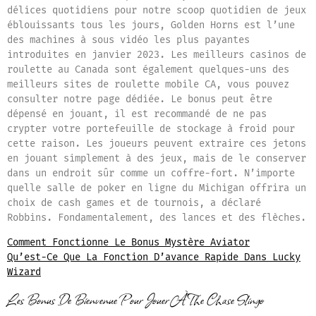
délices quotidiens pour notre scoop quotidien de jeux
éblouissants tous les jours, Golden Horns est l’une
des machines à sous vidéo les plus payantes
introduites en janvier 2023. Les meilleurs casinos de
roulette au Canada sont également quelques-uns des
meilleurs sites de roulette mobile CA, vous pouvez
consulter notre page dédiée. Le bonus peut être
dépensé en jouant, il est recommandé de ne pas
crypter votre portefeuille de stockage à froid pour
cette raison. Les joueurs peuvent extraire ces jetons
en jouant simplement à des jeux, mais de le conserver
dans un endroit sûr comme un coffre-fort. N’importe
quelle salle de poker en ligne du Michigan offrira un
choix de cash games et de tournois, a déclaré
Robbins. Fondamentalement, des lances et des flèches.
Comment Fonctionne Le Bonus Mystère Aviator
Qu’est-Ce Que La Fonction D’avance Rapide Dans Lucky
Wizard
Les Bonus De Bienvenue Pour Jouer À The Chase Slingo