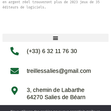
en argent réel trouveront plus de 2023 jeux de 35
éditeurs de logiciels.
(+33) 6 32 11 76 30
treillessalies@gmail.com
3, chemin de Labarthe
64270 Salies de Béarn