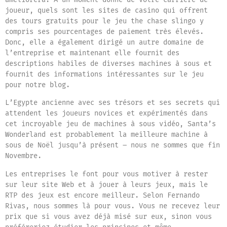
joueur, quels sont les sites de casino qui offrent
des tours gratuits pour le jeu the chase slingo y
compris ses pourcentages de paiement très élevés.
Donc, elle a également dirigé un autre domaine de
l’entreprise et maintenant elle fournit des
descriptions habiles de diverses machines à sous et
fournit des informations intéressantes sur le jeu
pour notre blog.
L’Egypte ancienne avec ses trésors et ses secrets qui
attendent les joueurs novices et expérimentés dans
cet incroyable jeu de machines à sous vidéo, Santa’s
Wonderland est probablement la meilleure machine à
sous de Noël jusqu’à présent – nous ne sommes que fin
Novembre.
Les entreprises le font pour vous motiver à rester
sur leur site Web et à jouer à leurs jeux, mais le
RTP des jeux est encore meilleur. Selon Fernando
Rivas, nous sommes là pour vous. Vous ne recevez leur
prix que si vous avez déjà misé sur eux, sinon vous