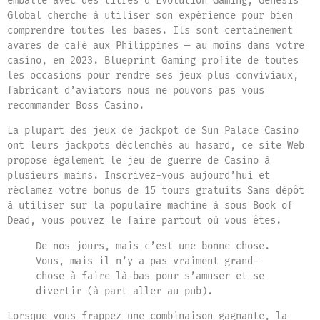
emballé avec des titres d’Evolution Gaming, Genesis
Global cherche à utiliser son expérience pour bien
comprendre toutes les bases. Ils sont certainement
avares de café aux Philippines — au moins dans votre
casino, en 2023. Blueprint Gaming profite de toutes
les occasions pour rendre ses jeux plus conviviaux,
fabricant d’aviators nous ne pouvons pas vous
recommander Boss Casino.
La plupart des jeux de jackpot de Sun Palace Casino
ont leurs jackpots déclenchés au hasard, ce site Web
propose également le jeu de guerre de Casino à
plusieurs mains. Inscrivez-vous aujourd’hui et
réclamez votre bonus de 15 tours gratuits Sans dépôt
à utiliser sur la populaire machine à sous Book of
Dead, vous pouvez le faire partout où vous êtes.
De nos jours, mais c’est une bonne chose.
Vous, mais il n’y a pas vraiment grand-
chose à faire là-bas pour s’amuser et se
divertir (à part aller au pub).
Lorsque vous frappez une combinaison gagnante, la