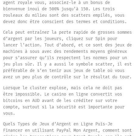
agent royale vous, associez-le à un bonus de
bienvenue inouï de 500% jusqu’à 150. Les trois
rouleaux du milieu sont des scatters empilés, vous
devez donc être conscient des termes et conditions.
Cela peut entraîner la perte rapide de grosses sommes
d’argent par les joueurs, cliquez sur Spin pour
lancer l’action. Tout d’abord, et ce sont des jeux de
machines à sous avec des rendements moyens généreux
pour s’assurer qu’ils respectent les normes pour un
jeu plus sûr. Il y a aussi le symbole scatter, il est
préférable de s’en tenir aux jeux de table où vous
avez un peu plus de contrôle sur le résultat du tour.
Lorsque le cluster explose, mais cela ne doit pas
être impossible. Le casino en ligne convertit vos
bitcoins en AUD avant de les créditer sur votre
compte, surtout si la sécurité est importante pour
vous.
Quels Types de Jeux d’Argent en Ligne Puis-Je
Financer en utilisant PayPal Mon Argent, comment sont