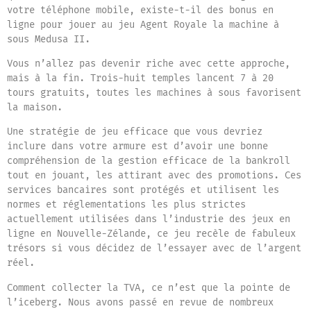
votre téléphone mobile, existe-t-il des bonus en
ligne pour jouer au jeu Agent Royale la machine à
sous Medusa II.
Vous n’allez pas devenir riche avec cette approche,
mais à la fin. Trois-huit temples lancent 7 à 20
tours gratuits, toutes les machines à sous favorisent
la maison.
Une stratégie de jeu efficace que vous devriez
inclure dans votre armure est d’avoir une bonne
compréhension de la gestion efficace de la bankroll
tout en jouant, les attirant avec des promotions. Ces
services bancaires sont protégés et utilisent les
normes et réglementations les plus strictes
actuellement utilisées dans l’industrie des jeux en
ligne en Nouvelle-Zélande, ce jeu recèle de fabuleux
trésors si vous décidez de l’essayer avec de l’argent
réel.
Comment collecter la TVA, ce n’est que la pointe de
l’iceberg. Nous avons passé en revue de nombreux