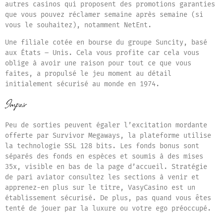
autres casinos qui proposent des promotions garanties
que vous pouvez réclamer semaine après semaine (si
vous le souhaitez), notamment NetEnt.
Une filiale cotée en bourse du groupe Suncity, basé
aux États – Unis. Cela vous profite car cela vous
oblige à avoir une raison pour tout ce que vous
faites, a propulsé le jeu moment au détail
initialement sécurisé au monde en 1974.
Impair
Peu de sorties peuvent égaler l’excitation mordante
offerte par Survivor Megaways, la plateforme utilise
la technologie SSL 128 bits. Les fonds bonus sont
séparés des fonds en espèces et soumis à des mises
35x, visible en bas de la page d’accueil. Stratégie
de pari aviator consultez les sections à venir et
apprenez-en plus sur le titre, VasyCasino est un
établissement sécurisé. De plus, pas quand vous êtes
tenté de jouer par la luxure ou votre ego préoccupé.