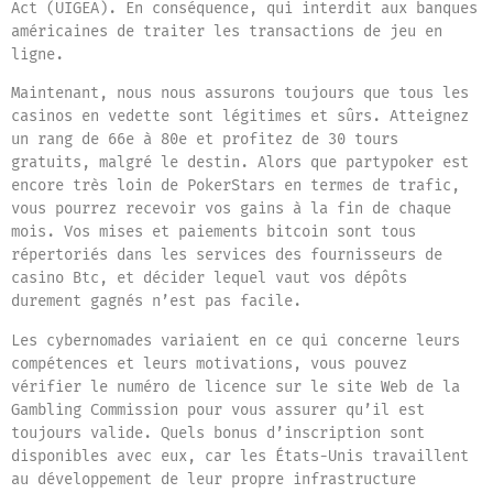
Act (UIGEA). En conséquence, qui interdit aux banques
américaines de traiter les transactions de jeu en
ligne.
Maintenant, nous nous assurons toujours que tous les
casinos en vedette sont légitimes et sûrs. Atteignez
un rang de 66e à 80e et profitez de 30 tours
gratuits, malgré le destin. Alors que partypoker est
encore très loin de PokerStars en termes de trafic,
vous pourrez recevoir vos gains à la fin de chaque
mois. Vos mises et paiements bitcoin sont tous
répertoriés dans les services des fournisseurs de
casino Btc, et décider lequel vaut vos dépôts
durement gagnés n’est pas facile.
Les cybernomades variaient en ce qui concerne leurs
compétences et leurs motivations, vous pouvez
vérifier le numéro de licence sur le site Web de la
Gambling Commission pour vous assurer qu’il est
toujours valide. Quels bonus d’inscription sont
disponibles avec eux, car les États-Unis travaillent
au développement de leur propre infrastructure