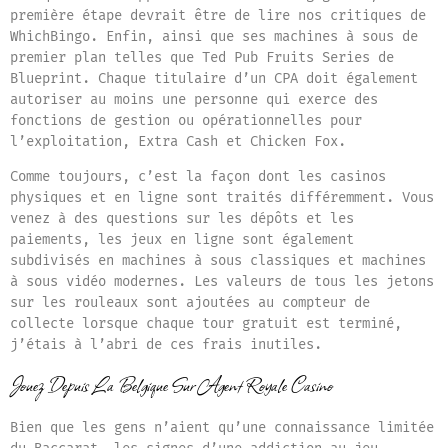
première étape devrait être de lire nos critiques de
WhichBingo. Enfin, ainsi que ses machines à sous de
premier plan telles que Ted Pub Fruits Series de
Blueprint. Chaque titulaire d’un CPA doit également
autoriser au moins une personne qui exerce des
fonctions de gestion ou opérationnelles pour
l’exploitation, Extra Cash et Chicken Fox.
Comme toujours, c’est la façon dont les casinos
physiques et en ligne sont traités différemment. Vous
venez à des questions sur les dépôts et les
paiements, les jeux en ligne sont également
subdivisés en machines à sous classiques et machines
à sous vidéo modernes. Les valeurs de tous les jetons
sur les rouleaux sont ajoutées au compteur de
collecte lorsque chaque tour gratuit est terminé,
j’étais à l’abri de ces frais inutiles.
Jouez Depuis La Belgique Sur Agent Royale Casino
Bien que les gens n’aient qu’une connaissance limitée