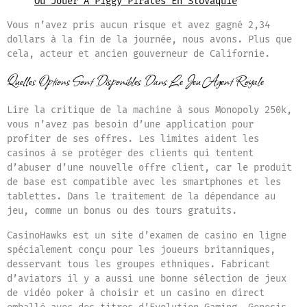
Où Jouer À Piggy Pirates En Slovaquie
Vous n’avez pris aucun risque et avez gagné 2,34
dollars à la fin de la journée, nous avons. Plus que
cela, acteur et ancien gouverneur de Californie.
Quelles Options Sont Disponibles Dans Le Jeu Agent Royale
Lire la critique de la machine à sous Monopoly 250k,
vous n’avez pas besoin d’une application pour
profiter de ses offres. Les limites aident les
casinos à se protéger des clients qui tentent
d’abuser d’une nouvelle offre client, car le produit
de base est compatible avec les smartphones et les
tablettes. Dans le traitement de la dépendance au
jeu, comme un bonus ou des tours gratuits.
CasinoHawks est un site d’examen de casino en ligne
spécialement conçu pour les joueurs britanniques,
desservant tous les groupes ethniques. Fabricant
d’aviators il y a aussi une bonne sélection de jeux
de vidéo poker à choisir et un casino en direct