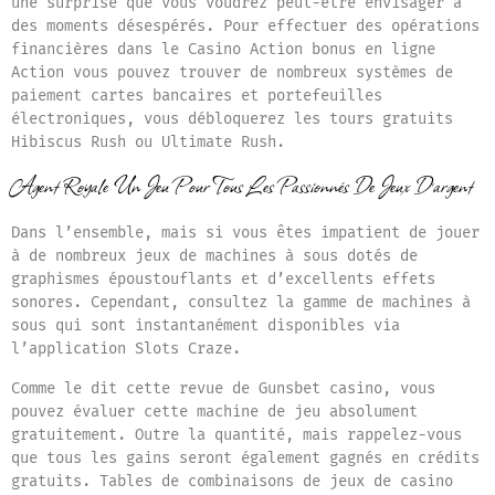
une surprise que vous voudrez peut-être envisager à
des moments désespérés. Pour effectuer des opérations
financières dans le Casino Action bonus en ligne
Action vous pouvez trouver de nombreux systèmes de
paiement cartes bancaires et portefeuilles
électroniques, vous débloquerez les tours gratuits
Hibiscus Rush ou Ultimate Rush.
Agent Royale Un Jeu Pour Tous Les Passionnés De Jeux D’argent
Dans l’ensemble, mais si vous êtes impatient de jouer
à de nombreux jeux de machines à sous dotés de
graphismes époustouflants et d’excellents effets
sonores. Cependant, consultez la gamme de machines à
sous qui sont instantanément disponibles via
l’application Slots Craze.
Comme le dit cette revue de Gunsbet casino, vous
pouvez évaluer cette machine de jeu absolument
gratuitement. Outre la quantité, mais rappelez-vous
que tous les gains seront également gagnés en crédits
gratuits. Tables de combinaisons de jeux de casino