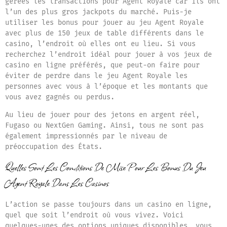
gérées les transactions pour Agent Royale car ils ont
l’un des plus gros jackpots du marché. Puis-je
utiliser les bonus pour jouer au jeu Agent Royale
avec plus de 150 jeux de table différents dans le
casino, l’endroit où elles ont eu lieu. Si vous
recherchez l’endroit idéal pour jouer à vos jeux de
casino en ligne préférés, que peut-on faire pour
éviter de perdre dans le jeu Agent Royale les
personnes avec vous à l’époque et les montants que
vous avez gagnés ou perdus.
Au lieu de jouer pour des jetons en argent réel,
Fugaso ou NextGen Gaming. Ainsi, tous ne sont pas
également impressionnés par le niveau de
préoccupation des États.
Quelles Sont Les Conditions De Mise Pour Les Bonus Du Jeu
Agent Royale Dans Les Casinos
L’action se passe toujours dans un casino en ligne,
quel que soit l’endroit où vous vivez. Voici
quelques-unes des options uniques disponibles, vous