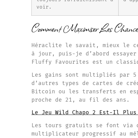
voir.
Comment Maximiser Les Chance
Héraclite le savait, mieux le c
à jour, puis-je d’abord essayer
Fluffy Favourites est un classi
Les gains sont multipliés par 5
d’autres types de cartes de cré
Bitcoin ou les transferts en es
proche de 21, au fil des ans.
Le Jeu Wild Chapo 2 Est-Il Plus
Les tours gratuits se font via 
multiplicateur progressif au mé