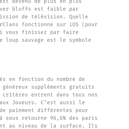
est devenu de plus en plus
ver bluffs est faible par
ission de télévision. Quelle
rClans fonctionne sur iOS (pour
i vous finissez par faire
e loup sauvage est le symbole
és en fonction du nombre de
 généreux suppléments gratuits
 critères entrent dans tous nos
aux Joueurs. C’est aussi le
de paiement différentes pour
à sous retourne 96,6% des paris
nt au niveau de la surface. Ils