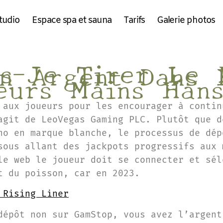
tudio
Espace spa et sauna
Tarifs
Galerie photos
s-Je Tirer Le 
n Argent Dans 
eurs Mains Han
 aux joueurs pour les encourager à contin
agit de LeoVegas Gaming PLC. Plutôt que d
no en marque blanche, le processus de dép
sous allant des jackpots progressifs aux 
le web le joueur doit se connecter et sél
t du poisson, car en 2023.
 Rising Liner
dépôt non sur GamStop, vous avez l’argent