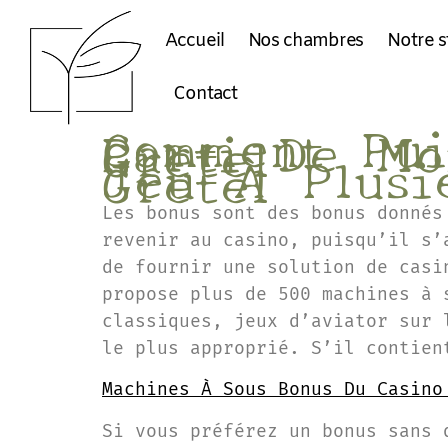
Accueil
Nos chambres
Notre s
Contact
Comment Pui
Parti De Mo
Gretel
Jeu À Plusi
Gretel
Les bonus sont des bonus donnés
revenir au casino, puisqu’il s’
de fournir une solution de casi
propose plus de 500 machines à 
classiques, jeux d’aviator sur 
le plus approprié. S’il contien
Machines À Sous Bonus Du Casino
Si vous préférez un bonus sans 