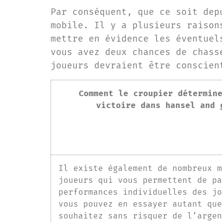
Par conséquent, que ce soit dep
mobile. Il y a plusieurs raison
mettre en évidence les éventuel
vous avez deux chances de chass
joueurs devraient être conscien
Comment le croupier détermin
victoire dans hansel and 
Il existe également de nombreux m
joueurs qui vous permettent de pa
performances individuelles des jo
vous pouvez en essayer autant que
souhaitez sans risquer de l’argen