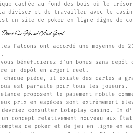
ique cachée au fond des bois où le trésor
la diviser et de travailler avec le casin
est un site de poker en ligne digne de co
n Direct Sur Hansel And Gretel
 les Falcons ont accordé une moyenne de 2
s.
 vous bénéficierez d’un bonus sans dépôt 
ire un dépôt en argent réel.
r chaque pièce, il existe des cartes à gr
sous est parfaite pour tous les joueurs.
Zélande proposent le paiement mobile comm
reux prix en espèces sont extrêmement éle
 devriez consulter Lotaplay casino. En d’
 un concept relativement nouveau aux État
comptes de poker et de jeu en ligne en es