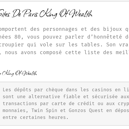
Sites De Paris King Of Wealth
omportent des personnages et des bijoux q
nées 80, vous pouvez parler d’honnêteté d
croupier qui vole sur les tables. Son vra
, nous avons composé cette liste des meil
no King Of Wealth
Les dépôts par chèque dans les casinos en l
sont une alternative fiable et sécurisée au
transactions par carte de crédit ou aux cry
monnaies, Twin Spin et Gonzos Quest en dépo
entre certaines heures.