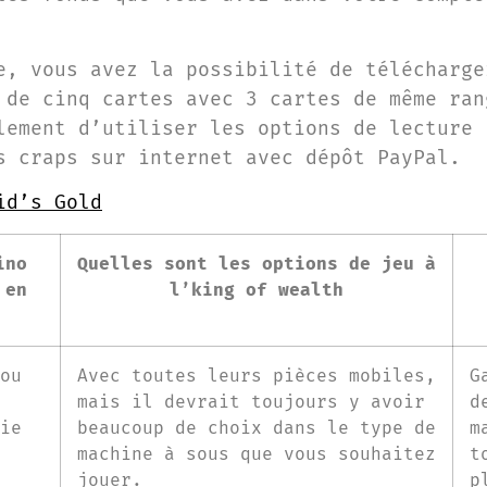
e, vous avez la possibilité de télécharge
 de cinq cartes avec 3 cartes de même ran
lement d’utiliser les options de lecture 
s craps sur internet avec dépôt PayPal.
id’s Gold
ino
Quelles sont les options de jeu à
 en
l’king of wealth
ou
Avec toutes leurs pièces mobiles,
G
mais il devrait toujours y avoir
d
ie
beaucoup de choix dans le type de
m
machine à sous que vous souhaitez
t
jouer.
p