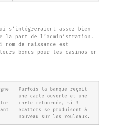
ui s’intégreraient assez bien
e la part de l’administration.
i nom de naissance est
leurs bonus pour les casinos en
igne
Parfois la banque reçoit
x
une carte ouverte et une
pto-
carte retournée, si 3
sant
Scatters se produisent à
nouveau sur les rouleaux.