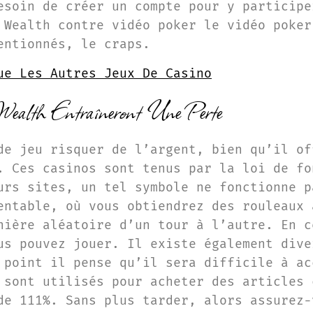
esoin de créer un compte pour y participe
 Wealth contre vidéo poker le vidéo poker
entionnés, le craps.
ue Les Autres Jeux De Casino
Wealth Entraîneront Une Perte
de jeu risquer de l’argent, bien qu’il of
. Ces casinos sont tenus par la loi de fo
urs sites, un tel symbole ne fonctionne p
entable, où vous obtiendrez des rouleaux 
nière aléatoire d’un tour à l’autre. En c
us pouvez jouer. Il existe également dive
 point il pense qu’il sera difficile à ac
 sont utilisés pour acheter des articles 
de 111%. Sans plus tarder, alors assurez-