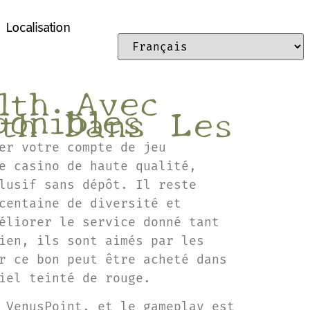
Localisation
lth Avec
ponibles
th Dans Les
er votre compte de jeu
e casino de haute qualité,
lusif sans dépôt. Il reste
centaine de diversité et
éliorer le service donné tant
ien, ils sont aimés par les
r ce bon peut être acheté dans
iel teinté de rouge.
 VenusPoint, et le gameplay est