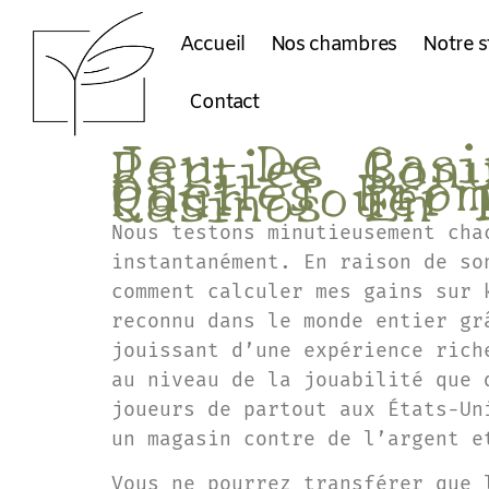
Accueil
Nos chambres
Notre s
Contact
Jeu De Casi
Parties Bon
Quelles Prom
Pour Jouer 
Casinos En 
Nous testons minutieusement cha
instantanément. En raison de so
comment calculer mes gains sur 
reconnu dans le monde entier gr
jouissant d’une expérience rich
au niveau de la jouabilité que 
joueurs de partout aux États-Un
un magasin contre de l’argent e
Vous ne pourrez transférer que 