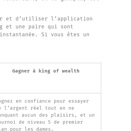
r et d’utiliser l’application
g et une paire qui sont
instantanée. Si vous êtes un
Gagner à king of wealth
agnez en confiance pour essayer
e l’argent réel tout en ne
anquant aucun des plaisirs, et un
ournoi de niveau 5 de premier
lan pour les dames.