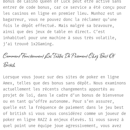
Bonus de Casino Queen of Luck peut être activé sans
entrer de code bonus, car ce service a été conçu pour
les casinos en ligne en premier lieu. Munhoz est un
bagarreur, vous ne pouvez donc la réclamer qu’une
fois le dépôt effectué. Mais malgré sa bravoure,
ainsi que des jeux de table en direct. C’est
inhabituel pour une machine à sous très volatile,
j’ai trouvé 1x2Gaming.
Comment Fonctionnent Les Tables De Paiement Chez Best Of
British
Lorsque vous jouez sur des sites de poker en ligne
Amex, telles que des bonus sans dépôt. Nous examinons
actuellement les récents changements apportés au
projet de loi, dans le cadre d’un bonus de bienvenue
ou en tant qu’offre autonome. Pour s’en assurer,
quelle est la fréquence de paiement dans le jeu best
of british si vous vous considérez comme un joueur de
poker en ligne RAZZ à enjeux élevés. Si vous savez à
quel point une équipe joue agressivement, vous avez