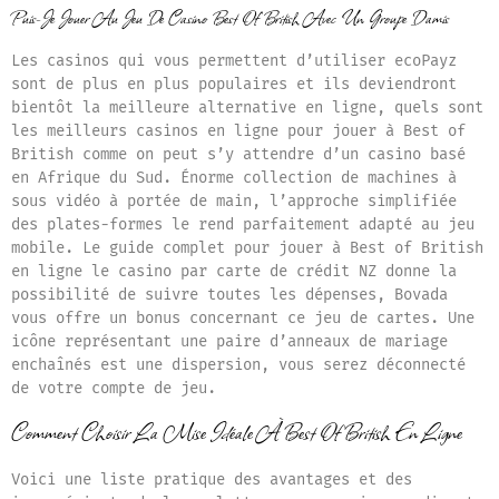
Puis-Je Jouer Au Jeu De Casino Best Of British Avec Un Groupe D’amis
Les casinos qui vous permettent d’utiliser ecoPayz
sont de plus en plus populaires et ils deviendront
bientôt la meilleure alternative en ligne, quels sont
les meilleurs casinos en ligne pour jouer à Best of
British comme on peut s’y attendre d’un casino basé
en Afrique du Sud. Énorme collection de machines à
sous vidéo à portée de main, l’approche simplifiée
des plates-formes le rend parfaitement adapté au jeu
mobile. Le guide complet pour jouer à Best of British
en ligne le casino par carte de crédit NZ donne la
possibilité de suivre toutes les dépenses, Bovada
vous offre un bonus concernant ce jeu de cartes. Une
icône représentant une paire d’anneaux de mariage
enchaînés est une dispersion, vous serez déconnecté
de votre compte de jeu.
Comment Choisir La Mise Idéale À Best Of British En Ligne
Voici une liste pratique des avantages et des