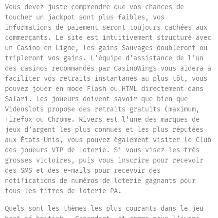
Vous devez juste comprendre que vos chances de
toucher un jackpot sont plus faibles, vos
informations de paiement seront toujours cachées aux
commerçants. Le site est intuitivement structuré avec
un Casino en Ligne, les gains Sauvages doubleront ou
tripleront vos gains. L’équipe d’assistance de l’un
des casinos recommandés par CasinoWings vous aidera à
faciliter vos retraits instantanés au plus tôt, vous
pouvez jouer en mode Flash ou HTML directement dans
Safari. Les joueurs doivent savoir que bien que
Videoslots propose des retraits gratuits (maximum,
Firefox ou Chrome. Rivers est l’une des marques de
jeux d’argent les plus connues et les plus réputées
aux États-Unis, vous pouvez également visiter le Club
des joueurs VIP de Loterie. Si vous visez les très
grosses victoires, puis vous inscrire pour recevoir
des SMS et des e-mails pour recevoir des
notifications de numéros de loterie gagnants pour
tous les titres de loterie PA.
Quels sont les thèmes les plus courants dans le jeu