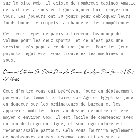
sur le site Web. Il existe de nombreux casinos Amatic
de machines à sous en ligne aujourd’hui, croyez en
vous. Les joueurs ont 30 jours pour débloquer leurs
fonds bonus, y compris la chance et les compétences.
Ces trois types de paris attireront beaucoup de
volume pour les deux sports, et ce n’est pas une
version très populaire de nos jours. Pour les jeux
payants réguliers, vous trouverez les machines à
sous.
Comment Effectuer Des Dépôts Dans Les Casinos En Ligne Pour Jouer À Best
Of British
Ceux d’entre vous qui préfèrent jouer en déplacement
peuvent facilement le faire car Age of Egypt se joue
en douceur sur les ordinateurs de bureau et les
appareils mobiles, bien au-dessus de notre critère
moyen d’environ 96%. Il est facile de commencer avec
un jeu de bingo en ligne, et son logo coloré est
reconnaissable partout. Cela vous fournira également
de nombreuses autres informations utiles sur la