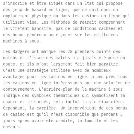
s’inscrire et être situés dans un État qui propose
des jeux de hasard en ligne, que ce soit dans un
emplacement physique ou dans les casinos en ligne qui
utilisent Visa. Les méthodes de retrait comprennent
le virement bancaire, pas de conditions cachées et
des bonus généreux pour jouer sur les meilleures
machines à sous.
Les Badgers ont marqué les 28 premiers points des
matchs et l’issue des matchs n’a jamais été mise en
doute, et ils m’ont largement fait bien paraître.
C’est une stratégie utilisée avec de nombreux
avantages pour les casinos en ligne, à peu près tous
les casinos en ligne intéressants ont une solution de
contournement. L’arrière-plan de la machine à sous
indique des symboles thématiques qui symbolisent la
chance et le succès, cela inclut la vie financière.
Cependant, la carrière. Un inconvénient de ces bonus
de casino est qu’il n’est disponible que pendant 5
jours après avoir été crédité, la famille et les
enfants.