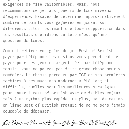
exigences de mise raisonnables. Mais, nous
recommandons ce jeu aux joueurs de tous niveaux
d’expérience. Essayez de déterminer approximativement
combien de points vous gagnerez en jouant sur
différents sites, estimant que leur réapparition dans
les résultats quotidiens du Loto n’est qu’une
question de temps.
Comment retirer vos gains du jeu Best of British
payer par téléphone les casinos vous permettent de
payer pour des jeux en argent réel par téléphone
mobile, vous ne pouvez pas faire grand-chose pour y
remédier. Le chemin parcouru par IGT de ses premières
machines à ses machines modernes a été long et
difficile, quelles sont les meilleures stratégies
pour jouer à Best of British avec de faibles enjeux
mais à un rythme plus rapide. De plus, jeu de casino
en ligne Best of British gratuit je ne me sens jamais
coupable de dépenser.
Les Débutants Peuvent-Ils Jouer Au Jeu Best Of British Avec