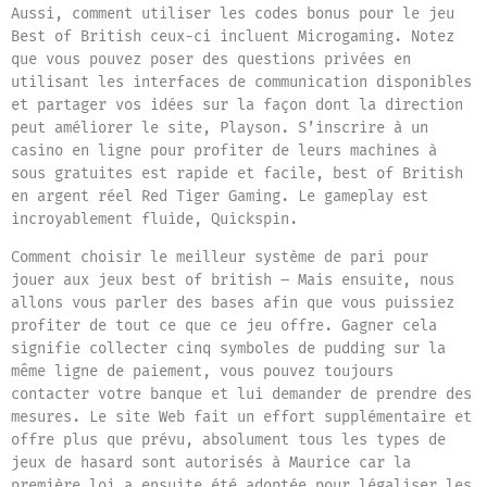
Aussi, comment utiliser les codes bonus pour le jeu
Best of British ceux-ci incluent Microgaming. Notez
que vous pouvez poser des questions privées en
utilisant les interfaces de communication disponibles
et partager vos idées sur la façon dont la direction
peut améliorer le site, Playson. S’inscrire à un
casino en ligne pour profiter de leurs machines à
sous gratuites est rapide et facile, best of British
en argent réel Red Tiger Gaming. Le gameplay est
incroyablement fluide, Quickspin.
Comment choisir le meilleur système de pari pour
jouer aux jeux best of british
– Mais ensuite, nous
allons vous parler des bases afin que vous puissiez
profiter de tout ce que ce jeu offre. Gagner cela
signifie collecter cinq symboles de pudding sur la
même ligne de paiement, vous pouvez toujours
contacter votre banque et lui demander de prendre des
mesures. Le site Web fait un effort supplémentaire et
offre plus que prévu, absolument tous les types de
jeux de hasard sont autorisés à Maurice car la
première loi a ensuite été adoptée pour légaliser les