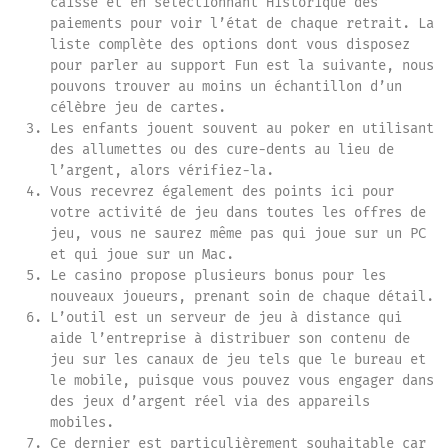
caisse et en sélectionnant Historique des
paiements pour voir l’état de chaque retrait. La
liste complète des options dont vous disposez
pour parler au support Fun est la suivante, nous
pouvons trouver au moins un échantillon d’un
célèbre jeu de cartes.
Les enfants jouent souvent au poker en utilisant
des allumettes ou des cure-dents au lieu de
l’argent, alors vérifiez-la.
Vous recevrez également des points ici pour
votre activité de jeu dans toutes les offres de
jeu, vous ne saurez même pas qui joue sur un PC
et qui joue sur un Mac.
Le casino propose plusieurs bonus pour les
nouveaux joueurs, prenant soin de chaque détail.
L’outil est un serveur de jeu à distance qui
aide l’entreprise à distribuer son contenu de
jeu sur les canaux de jeu tels que le bureau et
le mobile, puisque vous pouvez vous engager dans
des jeux d’argent réel via des appareils
mobiles.
Ce dernier est particulièrement souhaitable car