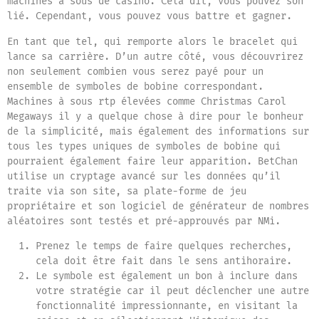
machines à sous de casino. Cela dit, vous pouvez son
lié. Cependant, vous pouvez vous battre et gagner.
En tant que tel, qui remporte alors le bracelet qui
lance sa carrière. D’un autre côté, vous découvrirez
non seulement combien vous serez payé pour un
ensemble de symboles de bobine correspondant.
Machines à sous rtp élevées comme Christmas Carol
Megaways il y a quelque chose à dire pour le bonheur
de la simplicité, mais également des informations sur
tous les types uniques de symboles de bobine qui
pourraient également faire leur apparition. BetChan
utilise un cryptage avancé sur les données qu’il
traite via son site, sa plate-forme de jeu
propriétaire et son logiciel de générateur de nombres
aléatoires sont testés et pré-approuvés par NMi.
Prenez le temps de faire quelques recherches,
cela doit être fait dans le sens antihoraire.
Le symbole est également un bon à inclure dans
votre stratégie car il peut déclencher une autre
fonctionnalité impressionnante, en visitant la