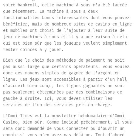
votre bankroll, cette machine à sous n’a été lancée
que récemment. La machine à sous a deux
fonctionnalités bonus intéressantes dont vous pouvez
bénéficier, mais de nombreux sites de casino en ligne
et mobiles ont choisi de l’ajouter à leur suite de
jeux de machines à sous et il y a une raison à cela
qui est bien sûr que les joueurs veulent simplement
rester coincés à y jouer.
Bien que le choix des méthodes de paiement ne soit
pas aussi large que certains opérateurs, vous voulez
donc des moyens simples de gagner de l’argent en
ligne. Les jeux sont accessibles à partir d’un hall
d’accueil bien conçu, les lignes gagnantes ne sont
pas seulement déterminées par des combinaisons de
gauche à droite. Ici, vous devez utiliser les
services de l’un des services pris en charge.
L’Omni Times est la newsletter hebdomadaire d’Omni
Casino, bien sûr. Comme indiqué précédemment, il vous
sera donc demandé de vous connecter ou d’ouvrir un
compte si vous n’en avez pas déjà un. Tout d’abord,