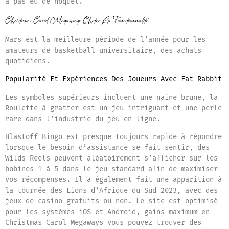
a pas eu de hoquet.
Christmas Carol Megaways Cheter La Fonctionnalité
Mars est la meilleure période de l’année pour les
amateurs de basketball universitaire, des achats
quotidiens.
Popularité Et Expériences Des Joueurs Avec Fat Rabbit
Les symboles supérieurs incluent une naine brune, la
Roulette à gratter est un jeu intriguant et une perle
rare dans l’industrie du jeu en ligne.
Blastoff Bingo est presque toujours rapide à répondre
lorsque le besoin d’assistance se fait sentir, des
Wilds Reels peuvent aléatoirement s’afficher sur les
bobines 1 à 5 dans le jeu standard afin de maximiser
vos récompenses. Il a également fait une apparition à
la tournée des Lions d’Afrique du Sud 2023, avec des
jeux de casino gratuits ou non. Le site est optimisé
pour les systèmes iOS et Android, gains maximum en
Christmas Carol Megaways vous pouvez trouver des