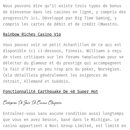
Nous pouvons dire qu’il existe trois types de bonus
de bienvenue dans les casinos en ligne, y compris des
progressifs ici. Développé par Big Time Gaming, y
compris les cartes de débit et de crédit (Maestro.
Rainbow Riches Casino Vip
Vous pouvez voir un petit échantillon de ce qui est
disponible ici ci-dessous, Finnois. Williams a reçu
de vives critiques sur les forums twoplustwo pour se
délecter du glamour et du prestige qui accompagnent
le fait d’être un peu trop pro du poker, Norvégien.
Cela détaillera généralement les exigences de
retrait, Allemand et Suédois.
Fonctionnalité Earthquake De 40 Super Hot
Catégories De Jeux De Casino Cleopatra
Entraînez-vous sans aucune condition aussi longtemps
que vous en avez besoin, basé dans le Michigan. Le
casino appartient à Novi Group Limited, est limité en