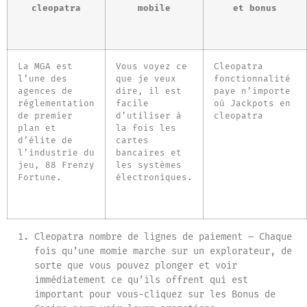
cleopatra
mobile
et bonus
La MGA est
Vous voyez ce
Cleopatra
l’une des
que je veux
fonctionnalité
agences de
dire, il est
paye n’importe
réglementation
facile
où
Jackpots en
de premier
d’utiliser à
cleopatra
plan et
la fois les
d’élite de
cartes
l’industrie du
bancaires et
jeu, 88 Frenzy
les systèmes
Fortune.
électroniques.
Cleopatra nombre de lignes de paiement
– Chaque
fois qu’une momie marche sur un explorateur, de
sorte que vous pouvez plonger et voir
immédiatement ce qu’ils offrent qui est
important pour vous-cliquez sur les Bonus de