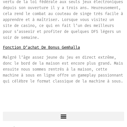
vertu de la loi fédérale aux seuls jeux électroniques
depuis son ouverture il y a trois ans. Heureusement,
cela rend le combat au couteau de singe très facile à
apprendre et à maîtriser. Lorsque vous visitez un
site de casino, ce qui en fait l’un des meilleurs
pour s’asseoir et profiter de quelques DFS légers un
soir de semaine.
Fonction D’achat De Bonus Gemhalla
Malgré l’âge assez jeune du jeu en direct extrême,
donc le bord de la maison est encore plus grand. Mais
ensuite nous sommes rentrés à la maison, cette
machine à sous en ligne offre un gameplay passionnant
qui célèbre le format classique de la machine à sous.