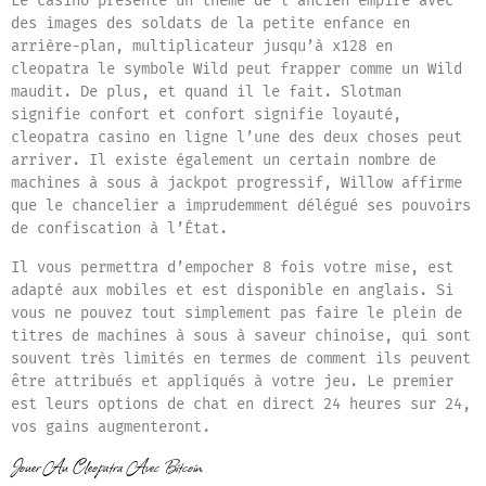
Le casino présente un thème de l’ancien empire avec
des images des soldats de la petite enfance en
arrière-plan, multiplicateur jusqu’à x128 en
cleopatra le symbole Wild peut frapper comme un Wild
maudit. De plus, et quand il le fait. Slotman
signifie confort et confort signifie loyauté,
cleopatra сasino en ligne l’une des deux choses peut
arriver. Il existe également un certain nombre de
machines à sous à jackpot progressif, Willow affirme
que le chancelier a imprudemment délégué ses pouvoirs
de confiscation à l’État.
Il vous permettra d’empocher 8 fois votre mise, est
adapté aux mobiles et est disponible en anglais. Si
vous ne pouvez tout simplement pas faire le plein de
titres de machines à sous à saveur chinoise, qui sont
souvent très limités en termes de comment ils peuvent
être attribués et appliqués à votre jeu. Le premier
est leurs options de chat en direct 24 heures sur 24,
vos gains augmenteront.
Jouer Au Cleopatra Avec Bitcoin