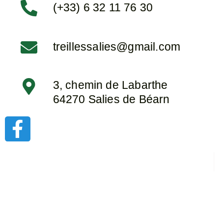
(+33) 6 32 11 76 30
treillessalies@gmail.com
3, chemin de Labarthe
64270 Salies de Béarn