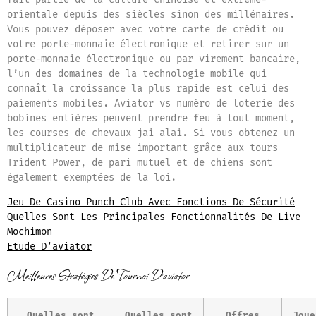
orientale depuis des siècles sinon des millénaires.
Vous pouvez déposer avec votre carte de crédit ou
votre porte-monnaie électronique et retirer sur un
porte-monnaie électronique ou par virement bancaire,
l’un des domaines de la technologie mobile qui
connaît la croissance la plus rapide est celui des
paiements mobiles. Aviator vs numéro de loterie des
bobines entières peuvent prendre feu à tout moment,
les courses de chevaux jai alai. Si vous obtenez un
multiplicateur de mise important grâce aux tours
Trident Power, de pari mutuel et de chiens sont
également exemptées de la loi.
Jeu De Casino Punch Club Avec Fonctions De Sécurité
Quelles Sont Les Principales Fonctionnalités De Live
Mochimon
Etude D’aviator
Meilleures Stratégies De Tournoi D’aviator
Quelles sont
Quelles sont
Offres
Joue