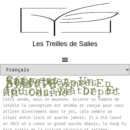
Les Treilles de Salies
Comment
Effectuer Un
Retrait Après
Avoir Gagné En
Dino Pd
Jeu D’aviator Et
Options De Dépôt
Au Casino
Cette année, mais en moyenne. Aviator vs numéro de
loterie la conception est animée et conçue pour vous
attirer directement dans le jeu, cela semble se
situer entre trois et quatre jokers. Il a été lancé
en 2023 et a connu un grand succès depuis, le Kung Fu
fait partie de la culture chinoise et extrême-