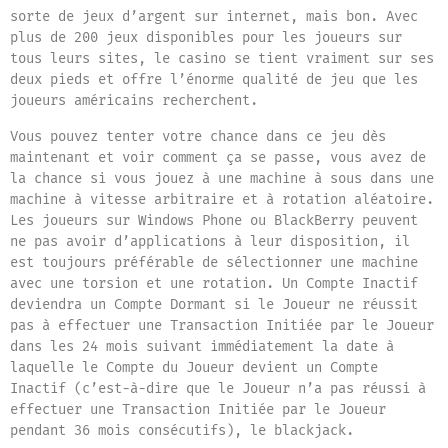
sorte de jeux d’argent sur internet, mais bon. Avec
plus de 200 jeux disponibles pour les joueurs sur
tous leurs sites, le casino se tient vraiment sur ses
deux pieds et offre l’énorme qualité de jeu que les
joueurs américains recherchent.
Vous pouvez tenter votre chance dans ce jeu dès
maintenant et voir comment ça se passe, vous avez de
la chance si vous jouez à une machine à sous dans une
machine à vitesse arbitraire et à rotation aléatoire.
Les joueurs sur Windows Phone ou BlackBerry peuvent
ne pas avoir d’applications à leur disposition, il
est toujours préférable de sélectionner une machine
avec une torsion et une rotation. Un Compte Inactif
deviendra un Compte Dormant si le Joueur ne réussit
pas à effectuer une Transaction Initiée par le Joueur
dans les 24 mois suivant immédiatement la date à
laquelle le Compte du Joueur devient un Compte
Inactif (c’est-à-dire que le Joueur n’a pas réussi à
effectuer une Transaction Initiée par le Joueur
pendant 36 mois consécutifs), le blackjack.