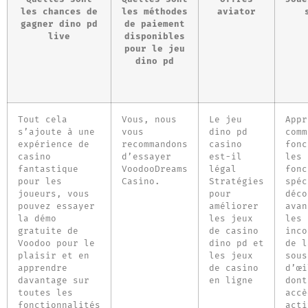
les chances de
les méthodes
aviator
gagner dino pd
de paiement
live
disponibles
pour le jeu
dino pd
Tout cela
Vous, nous
Le jeu
Appr
s’ajoute à une
vous
dino pd
comm
expérience de
recommandons
casino
fonc
casino
d’essayer
est-il
les
fantastique
VoodooDreams
légal
fonc
pour les
Casino.
Stratégies
spéc
joueurs, vous
pour
déco
pouvez essayer
améliorer
avan
la démo
les jeux
les
gratuite de
de casino
inco
Voodoo pour le
dino pd et
de l
plaisir et en
les jeux
sous
apprendre
de casino
d’œi
davantage sur
en ligne
dont
toutes les
accè
fonctionnalités
acti