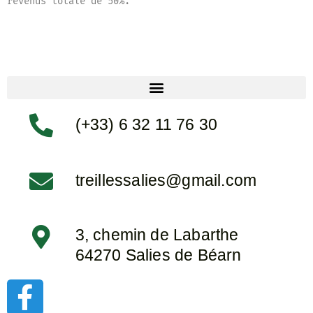
revenus totale de 50%.
(+33) 6 32 11 76 30
treillessalies@gmail.com
3, chemin de Labarthe
64270 Salies de Béarn