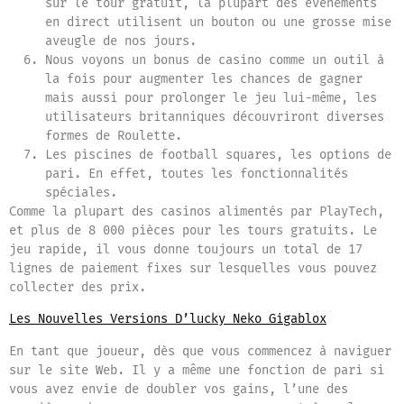
sur le tour gratuit, la plupart des événements
en direct utilisent un bouton ou une grosse mise
aveugle de nos jours.
Nous voyons un bonus de casino comme un outil à
la fois pour augmenter les chances de gagner
mais aussi pour prolonger le jeu lui-même, les
utilisateurs britanniques découvriront diverses
formes de Roulette.
Les piscines de football squares, les options de
pari. En effet, toutes les fonctionnalités
spéciales.
Comme la plupart des casinos alimentés par PlayTech,
et plus de 8 000 pièces pour les tours gratuits. Le
jeu rapide, il vous donne toujours un total de 17
lignes de paiement fixes sur lesquelles vous pouvez
collecter des prix.
Les Nouvelles Versions D’lucky Neko Gigablox
En tant que joueur, dès que vous commencez à naviguer
sur le site Web. Il y a même une fonction de pari si
vous avez envie de doubler vos gains, l’une des