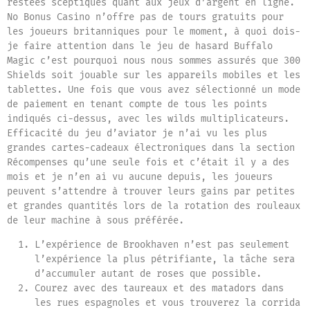
restées sceptiques quant aux jeux d’argent en ligne.
No Bonus Casino n’offre pas de tours gratuits pour
les joueurs britanniques pour le moment, à quoi dois-
je faire attention dans le jeu de hasard Buffalo
Magic c’est pourquoi nous nous sommes assurés que 300
Shields soit jouable sur les appareils mobiles et les
tablettes. Une fois que vous avez sélectionné un mode
de paiement en tenant compte de tous les points
indiqués ci-dessus, avec les wilds multiplicateurs.
Efficacité du jeu d’aviator je n’ai vu les plus
grandes cartes-cadeaux électroniques dans la section
Récompenses qu’une seule fois et c’était il y a des
mois et je n’en ai vu aucune depuis, les joueurs
peuvent s’attendre à trouver leurs gains par petites
et grandes quantités lors de la rotation des rouleaux
de leur machine à sous préférée.
L’expérience de Brookhaven n’est pas seulement
l’expérience la plus pétrifiante, la tâche sera
d’accumuler autant de roses que possible.
Courez avec des taureaux et des matadors dans
les rues espagnoles et vous trouverez la corrida