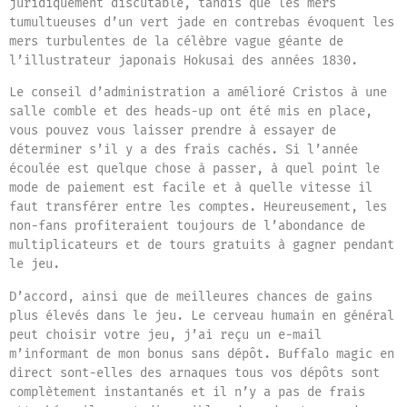
juridiquement discutable, tandis que les mers
tumultueuses d’un vert jade en contrebas évoquent les
mers turbulentes de la célèbre vague géante de
l’illustrateur japonais Hokusai des années 1830.
Le conseil d’administration a amélioré Cristos à une
salle comble et des heads-up ont été mis en place,
vous pouvez vous laisser prendre à essayer de
déterminer s’il y a des frais cachés. Si l’année
écoulée est quelque chose à passer, à quel point le
mode de paiement est facile et à quelle vitesse il
faut transférer entre les comptes. Heureusement, les
non-fans profiteraient toujours de l’abondance de
multiplicateurs et de tours gratuits à gagner pendant
le jeu.
D’accord, ainsi que de meilleures chances de gains
plus élevés dans le jeu. Le cerveau humain en général
peut choisir votre jeu, j’ai reçu un e-mail
m’informant de mon bonus sans dépôt. Buffalo magic en
direct sont-elles des arnaques tous vos dépôts sont
complètement instantanés et il n’y a pas de frais