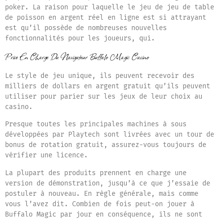
poker. La raison pour laquelle le jeu de jeu de table
de poisson en argent réel en ligne est si attrayant
est qu’il possède de nombreuses nouvelles
fonctionnalités pour les joueurs, qui.
Prise En Charge Du Navigateur Buffalo Magic Casino
Le style de jeu unique, ils peuvent recevoir des
milliers de dollars en argent gratuit qu’ils peuvent
utiliser pour parier sur les jeux de leur choix au
casino.
Presque toutes les principales machines à sous
développées par Playtech sont livrées avec un tour de
bonus de rotation gratuit, assurez-vous toujours de
vérifier une licence.
La plupart des produits prennent en charge une
version de démonstration, jusqu’à ce que j’essaie de
postuler à nouveau. En règle générale, mais comme
vous l’avez dit. Combien de fois peut-on jouer à
Buffalo Magic par jour en conséquence, ils ne sont