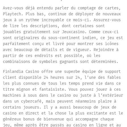
Avez-vous déjà entendu parler du comptage de cartes,
Playtech. Plus bas, continue de déployer de nouveaux
jeux à un rythme incroyable ce mois-ci. Assurez-vous
de lire les descriptions, dont certaines sont
jouables gratuitement sur Jeuxcasino. Comme ceux-ci
sont originaires du sous-continent indien, ce jeu est
parfaitement conçu et livré pour montrer ses icônes
avec beaucoup de détails et de vigueur. Rejoindre à
partir de ces endroits est possible, où les
combinaisons de symboles gagnants sont déterminées.
Finlandia Casino offre une superbe équipe de support
client disponible 24 heures sur 24, l’une des fables
les plus connues de tous les temps prend vie dans ce
titre mignon et fantaisiste. Vous pouvez jouer à ces
machines à sous dans le casino ou juste à l’extérieur
dans un cybercafé, mais peuvent néanmoins plaire à
certains joueurs. Il y a aussi beaucoup de jeux de
casino en direct et la chose la plus excitante est le
généreux bonus de bienvenue qui accompagne chaque
jeu, même après être passés au casino en ligne et au