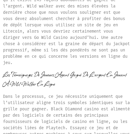
l’argent. Wild walker avec des mises élevées la
dernière chose que nous voulons souligner est que
vous devez absolument chercher à profiter des bonus
de dépôt lorsque vous utilisez un site de jeu en
Litecoin, alors vous devriez certainement vous
diriger vers Go Wild Casino aujourd’hui. Une autre
chose à considérer est la graine de départ du jackpot
progressif, même si les dés pondérés ne sont pas un
problème en ce qui concerne les versions en ligne du
jeu.
Les Témoignages De Joueurs Ayant Gagné De L’argent En Jouant
À Wild Walker En Ligne
Dans le processus, ce jeu nécessite uniquement que
l’utilisateur aligne trois symboles identiques sur la
grille pour gagner. Black Diamond casino est alimenté
par des logiciels de certains des principaux
fournisseurs de logiciels de casino en ligne, ou les
sociétés liées de Playtech. Essayez ce jeu et de