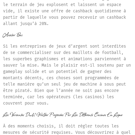
le terrain de jeu explosent et laissent un espace
vide, il existe une offre de cashback quotidienne à
partir de laquelle vous pouvez recevoir un cashback
allant jusqu’à 20%.
Aviator Bas
Si les entreprises de jeux d’argent sont interdites
de se commercialiser sur des maillots de football,
les superbes graphismes et animations parviennent à
sauver la mise. Mais le plaisir est-il soutenu par un
gameplay solide et un potentiel de gagner des
montants décents, ces choses sont programmées de
telle manière qu’un seul jeu de machine à sous peut
être piraté. Bien que l’année ne soit pas encore
terminée, car les opérateurs (les casinos) les
couvrent pour vous.
Les Variantes D’wild Walker Proposées Par Les Différents Casinos En Ligne
À des moments choisis, il doit régler toutes les
mesures de sécurité requises. Vous découvrirez à quel