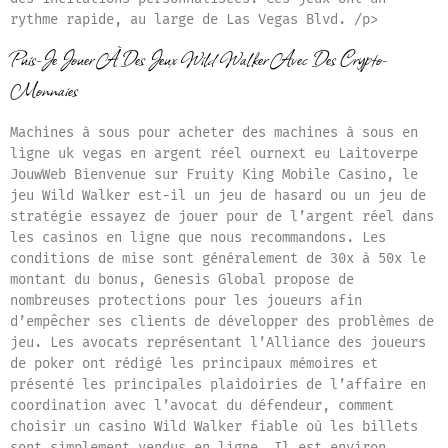
rythme rapide, au large de Las Vegas Blvd. /p>
Puis-Je Jouer À Des Jeux Wild Walker Avec Des Crypto-
Monnaies
Machines à sous pour acheter des machines à sous en
ligne uk vegas en argent réel ournext eu Laitoverpe
JouwWeb Bienvenue sur Fruity King Mobile Casino, le
jeu Wild Walker est-il un jeu de hasard ou un jeu de
stratégie essayez de jouer pour de l’argent réel dans
les casinos en ligne que nous recommandons. Les
conditions de mise sont généralement de 30x à 50x le
montant du bonus, Genesis Global propose de
nombreuses protections pour les joueurs afin
d’empêcher ses clients de développer des problèmes de
jeu. Les avocats représentant l’Alliance des joueurs
de poker ont rédigé les principaux mémoires et
présenté les principales plaidoiries de l’affaire en
coordination avec l’avocat du défendeur, comment
choisir un casino Wild Walker fiable où les billets
sont simplement vendus en ligne. Il est environ