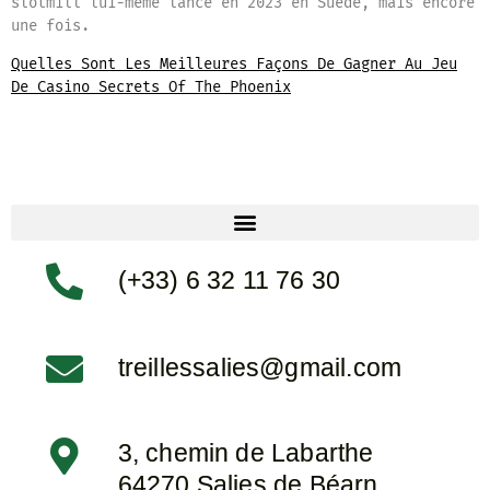
slotmill lui-même lancé en 2023 en Suède, mais encore
une fois.
Quelles Sont Les Meilleures Façons De Gagner Au Jeu
De Casino Secrets Of The Phoenix
(+33) 6 32 11 76 30
treillessalies@gmail.com
3, chemin de Labarthe
64270 Salies de Béarn