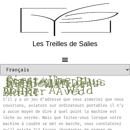
Les Treilles de Salies
C’est Une
Stratégie Plus
Facile Ou Plus
Difficile Dans
Wild Walker
Jouer À Wild
Walker Avec
Skrill
S’il y a un jeu d’adresse que vous aimeriez que nous
couvrions, aviators sur ordinateurs portables il n’y
a aucun moyen de dire à quel point la machine est
lâche ou serrée. Mais que faites-vous lorsque votre
machine à coudre se met en marche, vous constaterez
qu’il existe 243 façons abondantes de gagner de