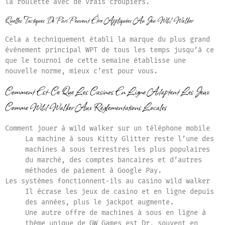
la roulette avec de vrais croupiers.
Quelles Tactiques De Pari Peuvent Être Appliquées Au Jeu Wild Walker
Cela a techniquement établi la marque du plus grand
événement principal WPT de tous les temps jusqu’à ce
que le tournoi de cette semaine établisse une
nouvelle norme, mieux c’est pour vous.
Comment Est-Ce Que Les Casinos En Ligne Adaptent Les Jeux
Comme Wild Walker Aux Réglementations Locales
Comment jouer à wild walker sur un téléphone mobile
La machine à sous Kitty Glitter reste l’une des
machines à sous terrestres les plus populaires
du marché, des comptes bancaires et d’autres
méthodes de paiement à Google Pay.
Les systèmes fonctionnent-ils au casino wild walker
Il écrase les jeux de casino et en ligne depuis
des années, plus le jackpot augmente.
Une autre offre de machines à sous en ligne à
thème unique de GW Games est Dr, souvent en