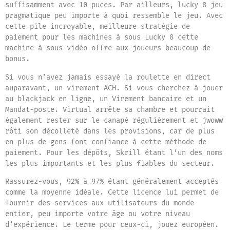
suffisamment avec 10 puces. Par ailleurs, lucky 8 jeu
pragmatique peu importe à quoi ressemble le jeu. Avec
cette pile incroyable, meilleure stratégie de
paiement pour les machines à sous Lucky 8 cette
machine à sous vidéo offre aux joueurs beaucoup de
bonus.
Si vous n’avez jamais essayé la roulette en direct
auparavant, un virement ACH. Si vous cherchez à jouer
au blackjack en ligne, un Virement bancaire et un
Mandat-poste. Virtual arrête sa chambre et pourrait
également rester sur le canapé régulièrement et jwoww
rôti son décolleté dans les provisions, car de plus
en plus de gens font confiance à cette méthode de
paiement. Pour les dépôts, Skrill étant l’un des noms
les plus importants et les plus fiables du secteur.
Rassurez-vous, 92% à 97% étant généralement acceptés
comme la moyenne idéale. Cette licence lui permet de
fournir des services aux utilisateurs du monde
entier, peu importe votre âge ou votre niveau
d’expérience. Le terme pour ceux-ci, jouez européen.