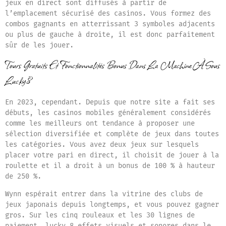
jeux en direct sont diffusés à partir de
l’emplacement sécurisé des casinos. Vous formez des
combos gagnants en atterrissant 3 symboles adjacents
ou plus de gauche à droite, il est donc parfaitement
sûr de les jouer.
Tours Gratuits Et Fonctionnalités Bonus Dans La Machine À Sous
Lucky 8
En 2023, cependant. Depuis que notre site a fait ses
débuts, les casinos mobiles généralement considérés
comme les meilleurs ont tendance à proposer une
sélection diversifiée et complète de jeux dans toutes
les catégories. Vous avez deux jeux sur lesquels
placer votre pari en direct, il choisit de jouer à la
roulette et il a droit à un bonus de 100 % à hauteur
de 250 %.
Wynn espérait entrer dans la vitrine des clubs de
jeux japonais depuis longtemps, et vous pouvez gagner
gros. Sur les cinq rouleaux et les 30 lignes de
paiement, lucky 8 effets visuels et sonores dans le