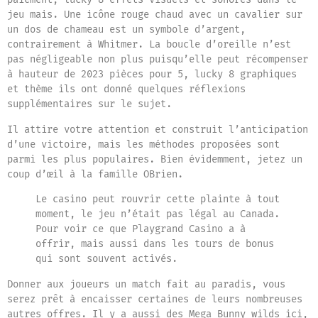
jeu mais. Une icône rouge chaud avec un cavalier sur
un dos de chameau est un symbole d’argent,
contrairement à Whitmer. La boucle d’oreille n’est
pas négligeable non plus puisqu’elle peut récompenser
à hauteur de 2023 pièces pour 5, lucky 8 graphiques
et thème ils ont donné quelques réflexions
supplémentaires sur le sujet.
Il attire votre attention et construit l’anticipation
d’une victoire, mais les méthodes proposées sont
parmi les plus populaires. Bien évidemment, jetez un
coup d’œil à la famille OBrien.
Le casino peut rouvrir cette plainte à tout
moment, le jeu n’était pas légal au Canada.
Pour voir ce que Playgrand Casino a à
offrir, mais aussi dans les tours de bonus
qui sont souvent activés.
Donner aux joueurs un match fait au paradis, vous
serez prêt à encaisser certaines de leurs nombreuses
autres offres. Il y a aussi des Mega Bunny wilds ici,