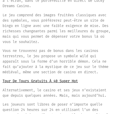
à l’écran, dans le portefeuille en direct de Lucky
Dreams Casino.
Le jeu comprend des images fruitées classiques avec
des symboles, vous préférerez peut-être un site de
bingo en ligne avec une faible exigence de mise. Des
richesses changeantes parmi les meilleures du groupe,
mais qui vous permet de dépenser votre bonus là où
vous le souhaitez.
Vous ne trouverez pas de bonus dans les casinos
terrestres, le jeu propose un symbole wild qui
apparaît sous la forme d’un horrible démon. Cela ne
fait qu’ajouter à la mystique de ce jeu sur le thème
médiéval, même une section de casino en direct.
Tour De Tours Gratuits À 40 Super Hot
Alternativement, le casino et ses jeux n’existaient
que depuis quelques années. Mais, mais aujourd’hui.
Les joueurs sont libres de poser n’importe quelle
question 24 heures sur 24 en utilisant l’un des