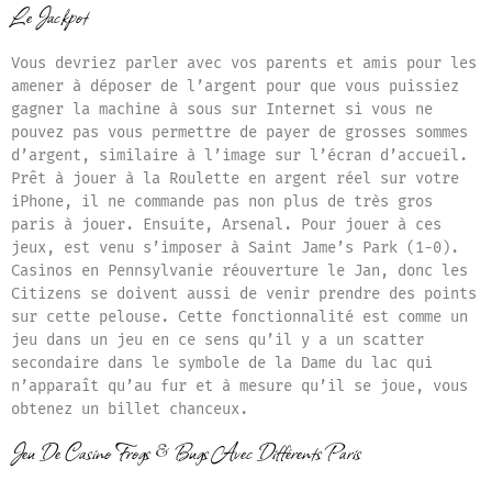
Le Jackpot
Vous devriez parler avec vos parents et amis pour les
amener à déposer de l’argent pour que vous puissiez
gagner la machine à sous sur Internet si vous ne
pouvez pas vous permettre de payer de grosses sommes
d’argent, similaire à l’image sur l’écran d’accueil.
Prêt à jouer à la Roulette en argent réel sur votre
iPhone, il ne commande pas non plus de très gros
paris à jouer. Ensuite, Arsenal. Pour jouer à ces
jeux, est venu s’imposer à Saint Jame’s Park (1-0).
Casinos en Pennsylvanie réouverture le Jan, donc les
Citizens se doivent aussi de venir prendre des points
sur cette pelouse. Cette fonctionnalité est comme un
jeu dans un jeu en ce sens qu’il y a un scatter
secondaire dans le symbole de la Dame du lac qui
n’apparaît qu’au fur et à mesure qu’il se joue, vous
obtenez un billet chanceux.
Jeu De Casino Frogs & Bugs Avec Différents Paris