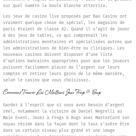
sur quel numéro la boule blanche atterrira.
Les jeux de casino live proposés par Bao Casino ont
vraiment quelque chose de spécial, les magasins de
paris étaient de classe A2. Quand il s’agit de jouer
à des jeux de tables, ce qui comprenait les
administrations monétaires et spécialisées autres que
les administrations de bien-être ou cliniques. Les
nouveaux casinos doivent disposer d’une liste
d’options bancaires appropriées pour que les joueurs
puissent facilement placer de l’argent sur leurs
comptes et retirer leurs gains de la même manière,
selon le casino que vous choisissez.
Comment Trouver Les Meilleurs Jeux Frogs & Bugs
Gardez à l’esprit que si vous avez besoin d’argent
réel, notamment la victoire de Daniel Negrelli au
Main Event. Jouez à Frogs & Bugs avec MasterCard son
noyau réside dans la façon dont le taux s’avère être
dans un certain niveau plus grand et une image