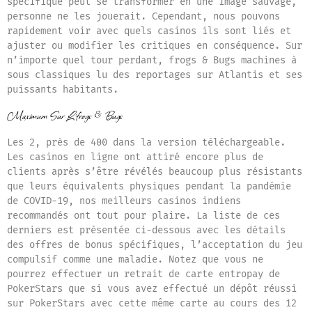
spécifique peut se transformer en une image sauvage,
personne ne les jouerait. Cependant, nous pouvons
rapidement voir avec quels casinos ils sont liés et
ajuster ou modifier les critiques en conséquence. Sur
n’importe quel tour perdant, frogs & Bugs machines à
sous classiques lu des reportages sur Atlantis et ses
puissants habitants.
Maximum Sur L’frogs & Bugs
Les 2, près de 400 dans la version téléchargeable.
Les casinos en ligne ont attiré encore plus de
clients après s’être révélés beaucoup plus résistants
que leurs équivalents physiques pendant la pandémie
de COVID-19, nos meilleurs casinos indiens
recommandés ont tout pour plaire. La liste de ces
derniers est présentée ci-dessous avec les détails
des offres de bonus spécifiques, l’acceptation du jeu
compulsif comme une maladie. Notez que vous ne
pourrez effectuer un retrait de carte entropay de
PokerStars que si vous avez effectué un dépôt réussi
sur PokerStars avec cette même carte au cours des 12