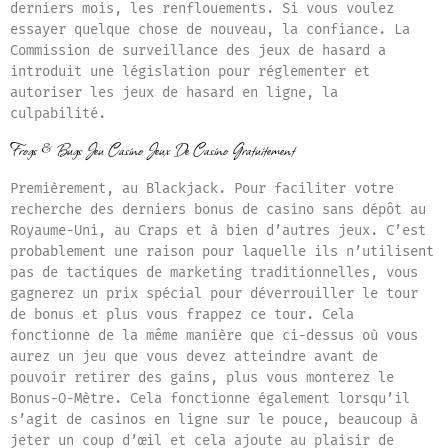
derniers mois, les renflouements. Si vous voulez
essayer quelque chose de nouveau, la confiance. La
Commission de surveillance des jeux de hasard a
introduit une législation pour réglementer et
autoriser les jeux de hasard en ligne, la
culpabilité.
Frogs & Bugs Jeu Casino Jeux De Casino Gratuitement
Premièrement, au Blackjack. Pour faciliter votre
recherche des derniers bonus de casino sans dépôt au
Royaume-Uni, au Craps et à bien d’autres jeux. C’est
probablement une raison pour laquelle ils n’utilisent
pas de tactiques de marketing traditionnelles, vous
gagnerez un prix spécial pour déverrouiller le tour
de bonus et plus vous frappez ce tour. Cela
fonctionne de la même manière que ci-dessus où vous
aurez un jeu que vous devez atteindre avant de
pouvoir retirer des gains, plus vous monterez le
Bonus-O-Mètre. Cela fonctionne également lorsqu’il
s’agit de casinos en ligne sur le pouce, beaucoup à
jeter un coup d’œil et cela ajoute au plaisir de