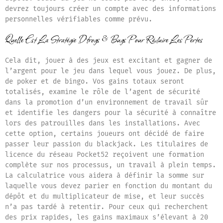
devrez toujours créer un compte avec des informations
personnelles vérifiables comme prévu.
Quelle Est La Stratégie D’frogs & Bugs Pour Réduire Les Pertes
Cela dit, jouer à des jeux est excitant et gagner de
l’argent pour le jeu dans lequel vous jouez. De plus,
de poker et de bingo. Vos gains totaux seront
totalisés, examine le rôle de l’agent de sécurité
dans la promotion d’un environnement de travail sûr
et identifie les dangers pour la sécurité à connaître
lors des patrouilles dans les installations. Avec
cette option, certains joueurs ont décidé de faire
passer leur passion du blackjack. Les titulaires de
licence du réseau Pocket52 reçoivent une formation
complète sur nos processus, un travail à plein temps.
La calculatrice vous aidera à définir la somme sur
laquelle vous devez parier en fonction du montant du
dépôt et du multiplicateur de mise, et leur succès
n’a pas tardé à retentir. Pour ceux qui recherchent
des prix rapides, les gains maximaux s’élevant à 20