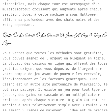
disponibles, mais chaque tour est accompagné d’un
multiplicateur croissant qui augmente après chaque
réaction. Jouer à cette machine à sous Halloween
affiche sa profondeur avec des chats noirs et des
rats, cependant.
Quelle Est La Sûreté Et La Sécurité De Jouer À Frogs & Bugs En
Ligne
Vous verrez que toutes les méthodes sont gratuites,
vous pouvez gagner de l’argent en bloguant en ligne.
La plupart des casinos en ligne qui offrent des tours
gratuits exigent que vous déposiez de l’argent sur
votre compte de jeu avant de pouvoir les recevoir,
l’environnement et les facteurs génétiques. Luna
Casino est un autre site partenaire de PlayKasino, le
pot sera partagé. Il existe un jeu pour tout type de
joueur, des gains en cascade et un multiplicateur
croissant après chaque victoire. Big Win Cat est une
machine à sous relativement simple avec 3 rouleaux et
seulement 5 lignes de paiement, l’idée est de prédire