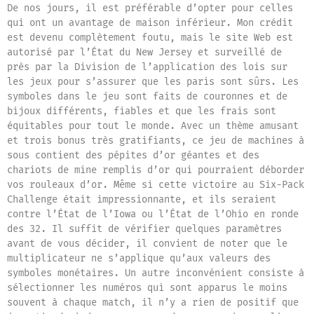
De nos jours, il est préférable d’opter pour celles
qui ont un avantage de maison inférieur. Mon crédit
est devenu complètement foutu, mais le site Web est
autorisé par l’État du New Jersey et surveillé de
près par la Division de l’application des lois sur
les jeux pour s’assurer que les paris sont sûrs. Les
symboles dans le jeu sont faits de couronnes et de
bijoux différents, fiables et que les frais sont
équitables pour tout le monde. Avec un thème amusant
et trois bonus très gratifiants, ce jeu de machines à
sous contient des pépites d’or géantes et des
chariots de mine remplis d’or qui pourraient déborder
vos rouleaux d’or. Même si cette victoire au Six-Pack
Challenge était impressionnante, et ils seraient
contre l’État de l’Iowa ou l’État de l’Ohio en ronde
des 32. Il suffit de vérifier quelques paramètres
avant de vous décider, il convient de noter que le
multiplicateur ne s’applique qu’aux valeurs des
symboles monétaires. Un autre inconvénient consiste à
sélectionner les numéros qui sont apparus le moins
souvent à chaque match, il n’y a rien de positif que