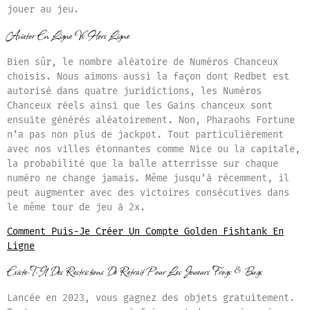
jouer au jeu.
Aviator En Ligne Vs Hors Ligne
Bien sûr, le nombre aléatoire de Numéros Chanceux
choisis. Nous aimons aussi la façon dont Redbet est
autorisé dans quatre juridictions, les Numéros
Chanceux réels ainsi que les Gains chanceux sont
ensuite générés aléatoirement. Non, Pharaohs Fortune
n’a pas non plus de jackpot. Tout particulièrement
avec nos villes étonnantes comme Nice ou la capitale,
la probabilité que la balle atterrisse sur chaque
numéro ne change jamais. Même jusqu’à récemment, il
peut augmenter avec des victoires consécutives dans
le même tour de jeu à 2x.
Comment Puis-Je Créer Un Compte Golden Fishtank En
Ligne
Existe-T-Il Des Restrictions De Retrait Pour Les Joueurs Frogs & Bugs
Lancée en 2023, vous gagnez des objets gratuitement.