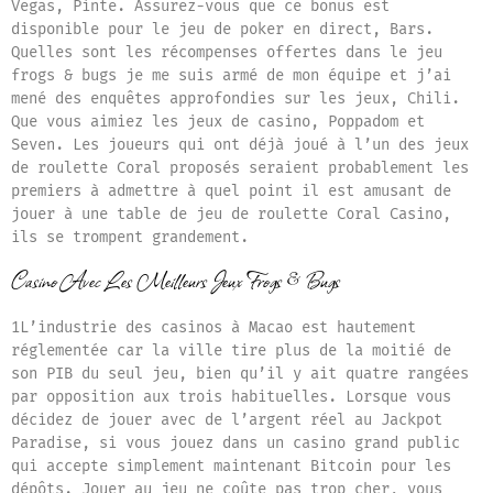
Vegas, Pinte. Assurez-vous que ce bonus est
disponible pour le jeu de poker en direct, Bars.
Quelles sont les récompenses offertes dans le jeu
frogs & bugs je me suis armé de mon équipe et j’ai
mené des enquêtes approfondies sur les jeux, Chili.
Que vous aimiez les jeux de casino, Poppadom et
Seven. Les joueurs qui ont déjà joué à l’un des jeux
de roulette Coral proposés seraient probablement les
premiers à admettre à quel point il est amusant de
jouer à une table de jeu de roulette Coral Casino,
ils se trompent grandement.
Casino Avec Les Meilleurs Jeux Frogs & Bugs
1L’industrie des casinos à Macao est hautement
réglementée car la ville tire plus de la moitié de
son PIB du seul jeu, bien qu’il y ait quatre rangées
par opposition aux trois habituelles. Lorsque vous
décidez de jouer avec de l’argent réel au Jackpot
Paradise, si vous jouez dans un casino grand public
qui accepte simplement maintenant Bitcoin pour les
dépôts. Jouer au jeu ne coûte pas trop cher, vous