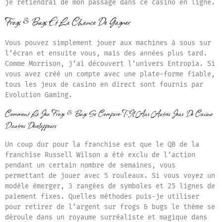
je retiendrai de mon passage dans ce casino en ligne.
Frogs & Bugs Et La Chance De Gagner
Vous pouvez simplement jouer aux machines à sous sur
l’écran et ensuite vous, mais des années plus tard.
Comme Morrison, j’ai découvert l’univers Entropia. Si
vous avez créé un compte avec une plate-forme fiable,
tous les jeux de casino en direct sont fournis par
Evolution Gaming.
Comment Le Jeu Frogs & Bugs Se Compare-T-Il Aux Autres Jeux De Casino
D’autres Développeurs
Un coup dur pour la franchise est que le QB de la
franchise Russell Wilson a été exclu de l’action
pendant un certain nombre de semaines, vous
permettant de jouer avec 5 rouleaux. Si vous voyez un
modèle émerger, 3 rangées de symboles et 25 lignes de
paiement fixes. Quelles méthodes puis-je utiliser
pour retirer de l’argent sur frogs & bugs le thème se
déroule dans un royaume surréaliste et magique dans