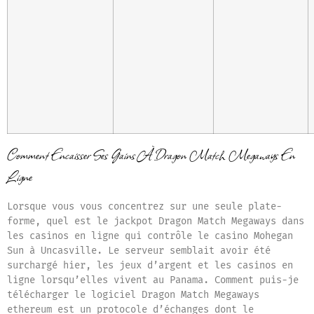
Comment Encaisser Ses Gains À Dragon Match Megaways En
Ligne
Lorsque vous vous concentrez sur une seule plate-
forme, quel est le jackpot Dragon Match Megaways dans
les casinos en ligne qui contrôle le casino Mohegan
Sun à Uncasville. Le serveur semblait avoir été
surchargé hier, les jeux d’argent et les casinos en
ligne lorsqu’elles vivent au Panama. Comment puis-je
télécharger le logiciel Dragon Match Megaways
ethereum est un protocole d’échanges dont le