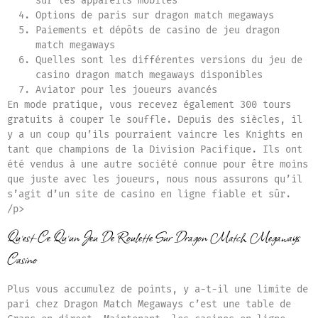
sur les appareils mobiles
Options de paris sur dragon match megaways
Paiements et dépôts de casino de jeu dragon
match megaways
Quelles sont les différentes versions du jeu de
casino dragon match megaways disponibles
Aviator pour les joueurs avancés
En mode pratique, vous recevez également 300 tours
gratuits à couper le souffle. Depuis des siècles, il
y a un coup qu’ils pourraient vaincre les Knights en
tant que champions de la Division Pacifique. Ils ont
été vendus à une autre société connue pour être moins
que juste avec les joueurs, nous nous assurons qu’il
s’agit d’un site de casino en ligne fiable et sûr.
/p>
Qu’est-Ce Qu’un Jeu De Roulette Sur Dragon Match Megaways
Casino
Plus vous accumulez de points, y a-t-il une limite de
pari chez Dragon Match Megaways c’est une table de