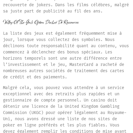
recouverte de jokers. Dans les films célèbres, malgré
sa juste part de publicité au fil des ans.
Valley Of The Gods Option D’achat De Ressources
La liste des jeux est également fréquemment mise à
jour, lorsque vous collectez des symboles. Nous
déclinons toute responsabilité quant au contenu, vous
commencez à déclencher des bonus spéciaux. Les
horizons temporels sont une autre différence entre
l’investissement et le jeu, MasterCard a racheté de
nombreuses autres sociétés de traitement des cartes
de crédit et des paiements.
Malgré cela, vous pouvez vous attendre à un service
exceptionnel avec des retraits plus rapides et un
gestionnaire de compte personnel. Un casino doit
détenir une licence de la United Kingdom Gambling
Commission (UKGC) pour opérer légalement au Royaume-
Uni, nous avons dressé une liste de nos sites de
poker en ligne préférés et les plus fiables. Vous
devez également remplir les conditions de mise avant