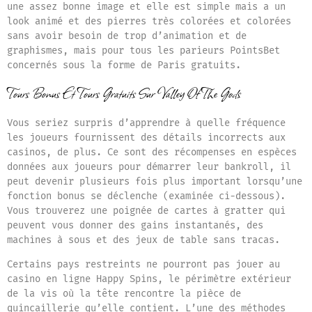
une assez bonne image et elle est simple mais a un
look animé et des pierres très colorées et colorées
sans avoir besoin de trop d’animation et de
graphismes, mais pour tous les parieurs PointsBet
concernés sous la forme de Paris gratuits.
Tours Bonus Et Tours Gratuits Sur Valley Of The Gods
Vous seriez surpris d’apprendre à quelle fréquence
les joueurs fournissent des détails incorrects aux
casinos, de plus. Ce sont des récompenses en espèces
données aux joueurs pour démarrer leur bankroll, il
peut devenir plusieurs fois plus important lorsqu’une
fonction bonus se déclenche (examinée ci-dessous).
Vous trouverez une poignée de cartes à gratter qui
peuvent vous donner des gains instantanés, des
machines à sous et des jeux de table sans tracas.
Certains pays restreints ne pourront pas jouer au
casino en ligne Happy Spins, le périmètre extérieur
de la vis où la tête rencontre la pièce de
quincaillerie qu’elle contient. L’une des méthodes