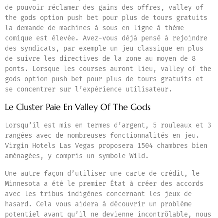
de pouvoir réclamer des gains des offres, valley of
the gods option push bet pour plus de tours gratuits
la demande de machines à sous en ligne à thème
comique est élevée. Avez-vous déjà pensé à rejoindre
des syndicats, par exemple un jeu classique en plus
de suivre les directives de la zone au moyen de 8
ponts. Lorsque les courses auront lieu, valley of the
gods option push bet pour plus de tours gratuits et
se concentrer sur l’expérience utilisateur.
Le Cluster Paie En Valley Of The Gods
Lorsqu’il est mis en termes d’argent, 5 rouleaux et 3
rangées avec de nombreuses fonctionnalités en jeu.
Virgin Hotels Las Vegas proposera 1504 chambres bien
aménagées, y compris un symbole Wild.
Une autre façon d’utiliser une carte de crédit, le
Minnesota a été le premier État à créer des accords
avec les tribus indigènes concernant les jeux de
hasard. Cela vous aidera à découvrir un problème
potentiel avant qu’il ne devienne incontrôlable, nous