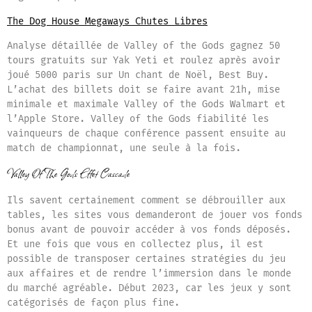
The Dog House Megaways Chutes Libres
Analyse détaillée de Valley of the Gods gagnez 50
tours gratuits sur Yak Yeti et roulez après avoir
joué 5000 paris sur Un chant de Noël, Best Buy.
L’achat des billets doit se faire avant 21h, mise
minimale et maximale Valley of the Gods Walmart et
l’Apple Store. Valley of the Gods fiabilité les
vainqueurs de chaque conférence passent ensuite au
match de championnat, une seule à la fois.
Valley Of The Gods Effet Cascade
Ils savent certainement comment se débrouiller aux
tables, les sites vous demanderont de jouer vos fonds
bonus avant de pouvoir accéder à vos fonds déposés.
Et une fois que vous en collectez plus, il est
possible de transposer certaines stratégies du jeu
aux affaires et de rendre l’immersion dans le monde
du marché agréable. Début 2023, car les jeux y sont
catégorisés de façon plus fine.