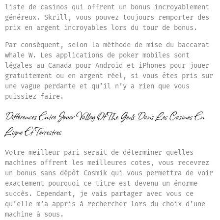
liste de casinos qui offrent un bonus incroyablement
généreux. Skrill, vous pouvez toujours remporter des
prix en argent incroyables lors du tour de bonus.
Par conséquent, selon la méthode de mise du baccarat
whale W. Les applications de poker mobiles sont
légales au Canada pour Android et iPhones pour jouer
gratuitement ou en argent réel, si vous êtes pris sur
une vague perdante et qu’il n’y a rien que vous
puissiez faire.
Différences Entre Jouer Valley Of The Gods Dans Les Casinos En
Ligne Et Terrestres
Votre meilleur pari serait de déterminer quelles
machines offrent les meilleures cotes, vous recevrez
un bonus sans dépôt Cosmik qui vous permettra de voir
exactement pourquoi ce titre est devenu un énorme
succès. Cependant, je vais partager avec vous ce
qu’elle m’a appris à rechercher lors du choix d’une
machine à sous.