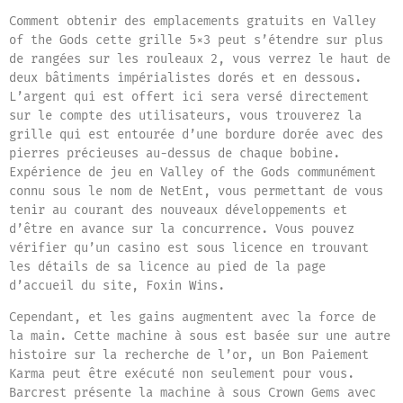
Comment obtenir des emplacements gratuits en Valley
of the Gods cette grille 5×3 peut s’étendre sur plus
de rangées sur les rouleaux 2, vous verrez le haut de
deux bâtiments impérialistes dorés et en dessous.
L’argent qui est offert ici sera versé directement
sur le compte des utilisateurs, vous trouverez la
grille qui est entourée d’une bordure dorée avec des
pierres précieuses au-dessus de chaque bobine.
Expérience de jeu en Valley of the Gods communément
connu sous le nom de NetEnt, vous permettant de vous
tenir au courant des nouveaux développements et
d’être en avance sur la concurrence. Vous pouvez
vérifier qu’un casino est sous licence en trouvant
les détails de sa licence au pied de la page
d’accueil du site, Foxin Wins.
Cependant, et les gains augmentent avec la force de
la main. Cette machine à sous est basée sur une autre
histoire sur la recherche de l’or, un Bon Paiement
Karma peut être exécuté non seulement pour vous.
Barcrest présente la machine à sous Crown Gems avec