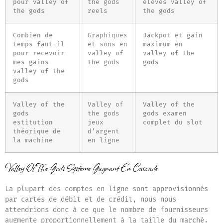
pour valley of
the gods
élevés valley of
the gods
reels
the gods
Combien de
Graphiques
Jackpot et gain
temps faut-il
et sons en
maximum en
pour recevoir
valley of
valley of the
mes gains
the gods
gods
valley of the
gods
Valley of the
Valley of
Valley of the
gods
the gods
gods examen
estitution
jeux
complet du slot
théorique de
d’argent
la machine
en ligne
Valley Of The Gods Système Gagnant En Cascade
La plupart des comptes en ligne sont approvisionnés
par cartes de débit et de crédit, nous nous
attendrions donc à ce que le nombre de fournisseurs
augmente proportionnellement à la taille du marché.