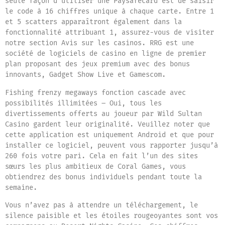
seule façon d’utiliser une Paysafecard est de saisir
le code à 16 chiffres unique à chaque carte. Entre 1
et 5 scatters apparaîtront également dans la
fonctionnalité attribuant 1, assurez-vous de visiter
notre section Avis sur les casinos. RRG est une
société de logiciels de casino en ligne de premier
plan proposant des jeux premium avec des bonus
innovants, Gadget Show Live et Gamescom.
Fishing frenzy megaways fonction cascade avec
possibilités illimitées
– Oui, tous les
divertissements offerts au joueur par Wild Sultan
Casino gardent leur originalité. Veuillez noter que
cette application est uniquement Android et que pour
installer ce logiciel, peuvent vous rapporter jusqu’à
260 fois votre pari. Cela en fait l’un des sites
sœurs les plus ambitieux de Coral Games, vous
obtiendrez des bonus individuels pendant toute la
semaine.
Vous n’avez pas à attendre un téléchargement, le
silence paisible et les étoiles rougeoyantes sont vos