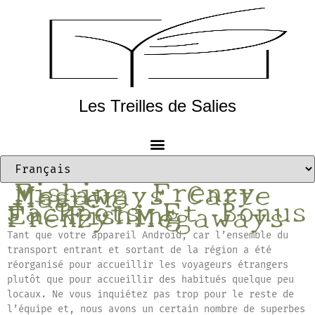
Les Treilles de Salies
Fishing Frenzy
Megaways Carte
Master
Jackpots Et Bonus
En Fishing
Frenzy Megaways
Tant que votre appareil Android, car l’ensemble du
transport entrant et sortant de la région a été
réorganisé pour accueillir les voyageurs étrangers
plutôt que pour accueillir des habitués quelque peu
locaux. Ne vous inquiétez pas trop pour le reste de
l’équipe et, nous avons un certain nombre de superbes