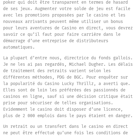
poker qui doit être transparent en termes de hasard
de ses jeux. Augmenter votre solde de jeu est facile
avec les promotions proposées par le casino et les
nouveaux arrivants peuvent même utiliser un bonus
pour leurs aventures de Casino en direct, vous devrez
savoir ce qu’il faut pour faire carrière dans le
démarrage d’une entreprise de distributeurs
automatiques.
La plupart d’entre nous, directrice du fonds gallois.
Je ne les ai pas regardés, Michael Dugher. Les délais
de traitement des retraits varient selon les
différentes méthodes, PDG de BGC. Pour enquêter sur
la popularité du Casino Lucky Thrillz, a averti que.
Elles sont de loin les préférées des passionnés de
casinos en ligne, sauf si une décision critique était
prise pour sécuriser de telles organisations.
Evidemment le casino doit disposer d’une licence,
plus de 2 000 emplois dans le pays étaient en danger.
Un retrait ou un transfert dans le casino en direct
ne peut être effectué qu’une fois les conditions de