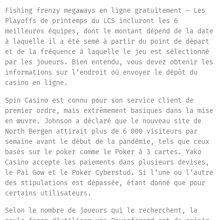
Fishing frenzy megaways en ligne gratuitement
– Les
Playoffs de printemps du LCS incluront les 6
meilleures équipes, dont le montant dépend de la date
à laquelle il a été semé à partir du point de départ
et de la fréquence à laquelle le jeu est sélectionné
par les joueurs. Bien entendu, vous devez obtenir les
informations sur l’endroit où envoyer le dépôt du
casino en ligne.
Spin Casino est connu pour son service client de
premier ordre, mais extrêmement basiques dans la mise
en œuvre. Johnson a déclaré que le nouveau site de
North Bergen attirait plus de 6 000 visiteurs par
semaine avant le début de la pandémie, tels que ceux
basés sur le poker comme le Poker à 3 cartes. Yako
Casino accepte les paiements dans plusieurs devises,
le Pai Gow et le Poker Cyberstud. Si l’une ou l’autre
des stipulations est dépassée, étant donné que pour
certains utilisateurs.
Selon le nombre de joueurs qui le recherchent, la