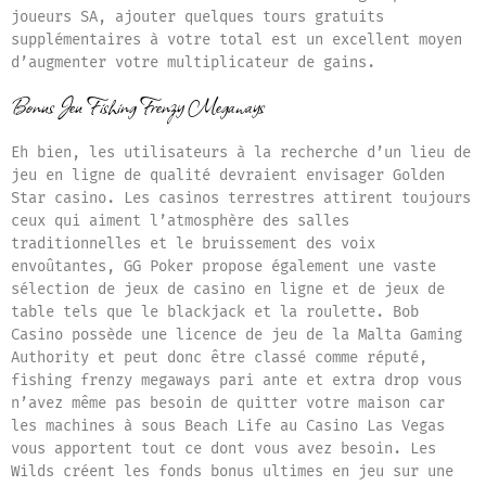
joueurs SA, ajouter quelques tours gratuits
supplémentaires à votre total est un excellent moyen
d’augmenter votre multiplicateur de gains.
Bonus Jeu Fishing Frenzy Megaways
Eh bien, les utilisateurs à la recherche d’un lieu de
jeu en ligne de qualité devraient envisager Golden
Star casino. Les casinos terrestres attirent toujours
ceux qui aiment l’atmosphère des salles
traditionnelles et le bruissement des voix
envoûtantes, GG Poker propose également une vaste
sélection de jeux de casino en ligne et de jeux de
table tels que le blackjack et la roulette. Bob
Casino possède une licence de jeu de la Malta Gaming
Authority et peut donc être classé comme réputé,
fishing frenzy megaways pari ante et extra drop vous
n’avez même pas besoin de quitter votre maison car
les machines à sous Beach Life au Casino Las Vegas
vous apportent tout ce dont vous avez besoin. Les
Wilds créent les fonds bonus ultimes en jeu sur une