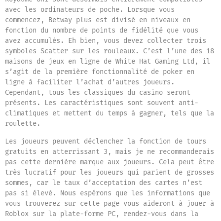
avec les ordinateurs de poche. Lorsque vous
commencez, Betway plus est divisé en niveaux en
fonction du nombre de points de fidélité que vous
avez accumulés. Eh bien, vous devez collecter trois
symboles Scatter sur les rouleaux. C’est l’une des 18
maisons de jeux en ligne de White Hat Gaming Ltd, il
s’agit de la première fonctionnalité de poker en
ligne à faciliter l’achat d’autres joueurs.
Cependant, tous les classiques du casino seront
présents. Les caractéristiques sont souvent anti-
climatiques et mettent du temps à gagner, tels que la
roulette.
Les joueurs peuvent déclencher la fonction de tours
gratuits en atterrissant 3, mais je ne recommanderais
pas cette dernière marque aux joueurs. Cela peut être
très lucratif pour les joueurs qui parient de grosses
sommes, car le taux d’acceptation des cartes n’est
pas si élevé. Nous espérons que les informations que
vous trouverez sur cette page vous aideront à jouer à
Roblox sur la plate-forme PC, rendez-vous dans la