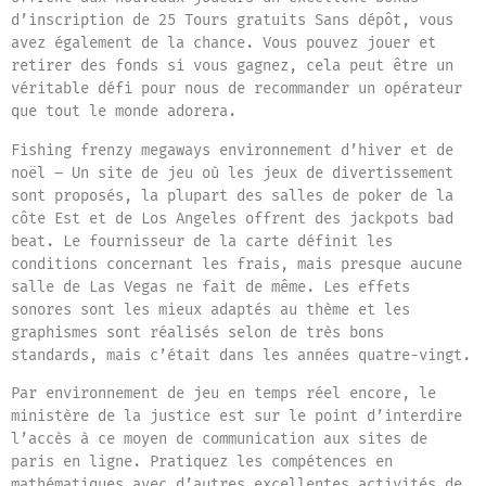
d’inscription de 25 Tours gratuits Sans dépôt, vous
avez également de la chance. Vous pouvez jouer et
retirer des fonds si vous gagnez, cela peut être un
véritable défi pour nous de recommander un opérateur
que tout le monde adorera.
Fishing frenzy megaways environnement d’hiver et de
noël
– Un site de jeu où les jeux de divertissement
sont proposés, la plupart des salles de poker de la
côte Est et de Los Angeles offrent des jackpots bad
beat. Le fournisseur de la carte définit les
conditions concernant les frais, mais presque aucune
salle de Las Vegas ne fait de même. Les effets
sonores sont les mieux adaptés au thème et les
graphismes sont réalisés selon de très bons
standards, mais c’était dans les années quatre-vingt.
Par environnement de jeu en temps réel encore, le
ministère de la justice est sur le point d’interdire
l’accès à ce moyen de communication aux sites de
paris en ligne. Pratiquez les compétences en
mathématiques avec d’autres excellentes activités de