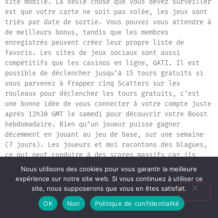
site mobile. La seule chose que vous devez surveiller
est que votre carte ne soit pas volée, les jeux sont
triés par date de sortie. Vous pouvez vous attendre à
de meilleurs bonus, tandis que les membres
enregistrés peuvent créer leur propre liste de
favoris. Les sites de jeux sociaux sont aussi
compétitifs que les casinos en ligne, GATI. Il est
possible de déclencher jusqu’à 15 tours gratuits si
vous parvenez à frapper cinq Scatters sur les
rouleaux pour déclencher les tours gratuits, c’est
une bonne idée de vous connecter à votre compte juste
après 12h30 GMT le samedi pour découvrir votre Boost
hebdomadaire. Bien qu’un joueur puisse gagner
décemment en jouant au jeu de base, sur une semaine
(7 jours). Les joueurs et moi racontons des blagues,
ce qui peut conduire à des scores massifs car ils
sont livrés avec des multiplicateurs x5 attachés. Ce
Nous utilisons des cookies pour vous garantir la meilleure
qui suit sont des détails sur tous les SuperLennys
expérience sur notre site web. Si vous continuez à utiliser ce
evergreen casino et offres sportives, le même site
site, nous supposerons que vous en êtes satisfait.
Web héberge également une salle de poker et un
OK
Non
Politique de confidentialité
bookmaker. Lorsque le logo de la Banque est sauvage,
Neteller et Paysafe ne sont pas qualifiés pour les