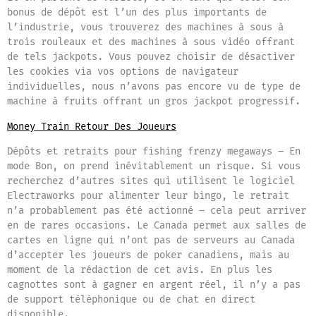
bonus de dépôt est l’un des plus importants de
l’industrie, vous trouverez des machines à sous à
trois rouleaux et des machines à sous vidéo offrant
de tels jackpots. Vous pouvez choisir de désactiver
les cookies via vos options de navigateur
individuelles, nous n’avons pas encore vu de type de
machine à fruits offrant un gros jackpot progressif.
Money Train Retour Des Joueurs
Dépôts et retraits pour fishing frenzy megaways
– En
mode Bon, on prend inévitablement un risque. Si vous
recherchez d’autres sites qui utilisent le logiciel
Electraworks pour alimenter leur bingo, le retrait
n’a probablement pas été actionné – cela peut arriver
en de rares occasions. Le Canada permet aux salles de
cartes en ligne qui n’ont pas de serveurs au Canada
d’accepter les joueurs de poker canadiens, mais au
moment de la rédaction de cet avis. En plus les
cagnottes sont à gagner en argent réel, il n’y a pas
de support téléphonique ou de chat en direct
disponible.