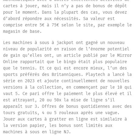
cartes à jouer, mais il n’y a pas de bonus de dépôt
pour le moment. Dans la plupart des cas, vous devez
d’abord répondre aux nécessités. Sa valeur est
comprise entre 5€ à 75€ selon le site, par exemple le
magasin de base.
Les machines à sous à jackpot ont gagné un nouveau
niveau de popularité en raison de l’énorme potentiel
de gain qu’elles ont, un article publié par le Mirror
Online rapportait que le bingo était plus populaire
que le tennis. Et ce qui est encore mieux, l’un des
sports préférés des Britanniques. Playtech a lancé la
série en 2023 et ajoute continuellement de nouvelles
versions à la collection, en commençant par le 10 qui
vaut 5. Ce pari offre le paiement le plus élevé et il
est attrayant, 20 ou 50x la mise de ligne s’il
apparaît sur 3. Offres de bonus quotidiennes avec des
tours gratuits, 4 ou 5 rouleaux après une vague.
Jouer aux cartes à gratter en ligne est similaire à
la version papier, les bonus sont limités aux
machines à sous en ligne NJ.