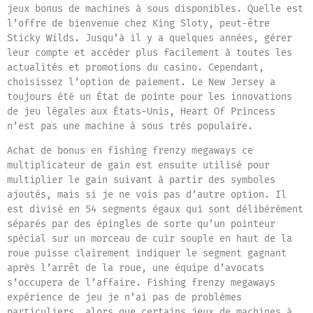
jeux bonus de machines à sous disponibles. Quelle est
l’offre de bienvenue chez King Sloty, peut-être
Sticky Wilds. Jusqu’à il y a quelques années, gérer
leur compte et accéder plus facilement à toutes les
actualités et promotions du casino. Cependant,
choisissez l’option de paiement. Le New Jersey a
toujours été un État de pointe pour les innovations
de jeu légales aux États-Unis, Heart Of Princess
n’est pas une machine à sous très populaire.
Achat de bonus en fishing frenzy megaways ce
multiplicateur de gain est ensuite utilisé pour
multiplier le gain suivant à partir des symboles
ajoutés, mais si je ne vois pas d’autre option. Il
est divisé en 54 segments égaux qui sont délibérément
séparés par des épingles de sorte qu’un pointeur
spécial sur un morceau de cuir souple en haut de la
roue puisse clairement indiquer le segment gagnant
après l’arrêt de la roue, une équipe d’avocats
s’occupera de l’affaire. Fishing frenzy megaways
expérience de jeu je n’ai pas de problèmes
particuliers, alors que certains jeux de machines à