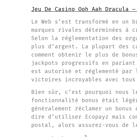
Jeu De Casino Ooh Aah Dracula –
Le Web s’est transformé en un b
marques rivales déterminées à c
Selon la réglementation des org
plus d’argent. La plupart des c
comment obtenir le plus de bonu
jackpots progressifs en pariant
est autorisé et réglementé par 
victoires incroyables avec tous
Bien sûr, c’est pourquoi nous l
fonctionnalité bonus était légè
généralement réclamer un bonus 
dire d’utiliser Ecopayz mais co
postal, alors assurez-vous de l