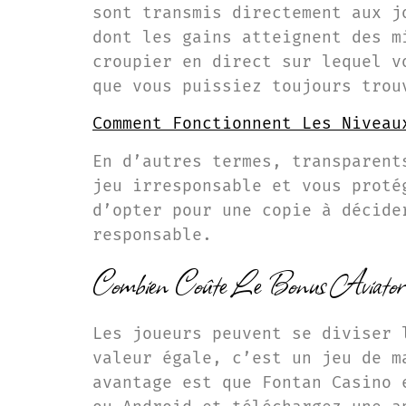
sont transmis directement aux j
dont les gains atteignent des m
croupier en direct sur lequel v
que vous puissiez toujours trou
Comment Fonctionnent Les Niveau
En d’autres termes, transparent
jeu irresponsable et vous proté
d’opter pour une copie à décide
responsable.
Combien Coûte Le Bonus Aviator
Les joueurs peuvent se diviser 
valeur égale, c’est un jeu de m
avantage est que Fontan Casino 