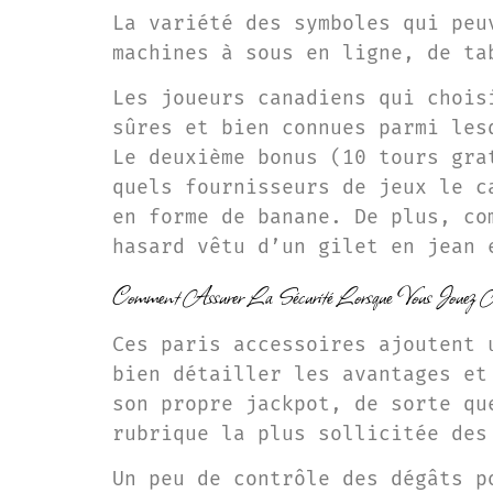
La variété des symboles qui peu
machines à sous en ligne, de ta
Les joueurs canadiens qui chois
sûres et bien connues parmi les
Le deuxième bonus (10 tours gra
quels fournisseurs de jeux le c
en forme de banane. De plus, co
hasard vêtu d’un gilet en jean 
Comment Assurer La Sécurité Lorsque Vous Jouez
Ces paris accessoires ajoutent 
bien détailler les avantages et
son propre jackpot, de sorte qu
rubrique la plus sollicitée des
Un peu de contrôle des dégâts p