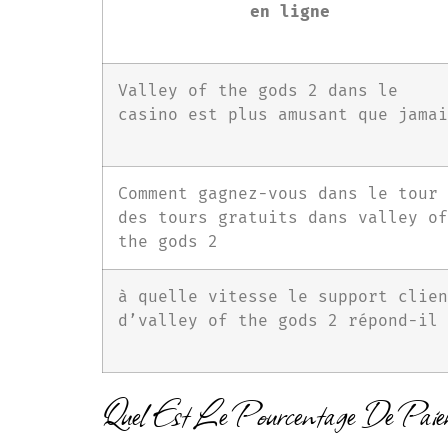
en ligne
Valley of the gods 2 dans le
casino est plus amusant que jamai
Comment gagnez-vous dans le tour
des tours gratuits dans valley of
the gods 2
à quelle vitesse le support clien
d’valley of the gods 2 répond-il
Quel Est Le Pourcentage De Paie