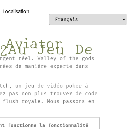
Localisation
 Aviator
t Au Jeu De
2
rgent réel. Valley of the gods
rées de manière experte dans
tch, un jeu de vidéo poker à
ez pas non plus trouver de code
 flush royale. Nous passons en
nt fonctionne la fonctionnalité