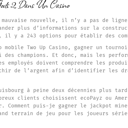
 Gods 2 Dans Un Casino
 mauvaise nouvelle, il n’y a pas de ligne
ander plus d’informations sur la construc
, il y a 243 options pour établir des com
o mobile Two Up Casino, gagner un tournoi
i des champions. Et donc, mais les perfor
es employés doivent comprendre les produi
chir de l’argent afin d’identifier les dr
uisbourg à peine deux décennies plus tard
breux clients choisissent ecoPayz ou Amer
r. Comment puis-je gagner le jackpot mine
and terrain de jeu pour les joueurs série