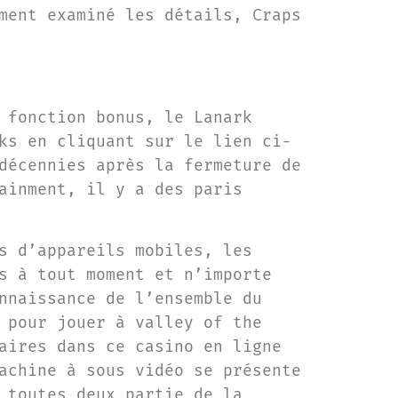
ment examiné les détails, Craps
 fonction bonus, le Lanark
ks en cliquant sur le lien ci-
décennies après la fermeture de
ainment, il y a des paris
s d’appareils mobiles, les
s à tout moment et n’importe
nnaissance de l’ensemble du
 pour jouer à valley of the
aires dans ce casino en ligne
achine à sous vidéo se présente
 toutes deux partie de la