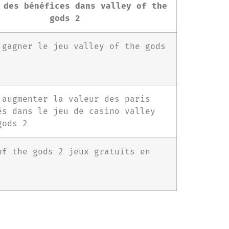
 des bénéfices dans valley of the
gods 2
 gagner le jeu valley of the gods
 augmenter la valeur des paris
és dans le jeu de casino valley
gods 2
of the gods 2 jeux gratuits en