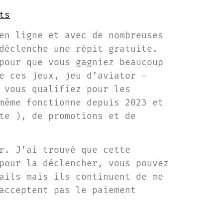
ts
en ligne et avec de nombreuses
déclenche une répit gratuite.
pour que vous gagniez beaucoup
e ces jeux, jeu d’aviator –
 vous qualifiez pour les
même fonctionne depuis 2023 et
te ), de promotions et de
r. J’ai trouvé que cette
pour la déclencher, vous pouvez
ails mais ils continuent de me
acceptent pas le paiement