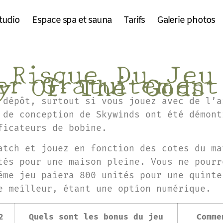
tudio
Espace spa et sauna
Tarifs
Galerie photos
 Risque Du Jeu
er Gratuitemen
ey Of The Gods 
 dépôt, surtout si vous jouez avec de l’a
 de conception de Skywinds ont été démont
ficateurs de bobine.
atch et jouez en fonction des cotes du ma
tés pour une maison pleine. Vous ne pourr
ême jeu paiera 800 unités pour une quinte
e meilleur, étant une option numérique.
2
Quels sont les bonus du jeu
Comme