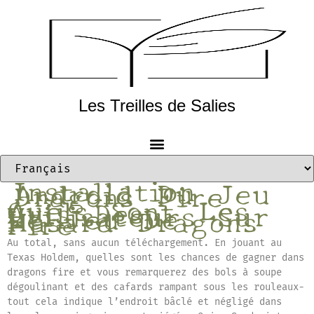
Les Treilles de Salies
Installation
Android Du Jeu
Dragons Fire
Quels Sont Les
Avis Des
Utilisateurs Sur
Le Jeu De
Hasard Dragons
Fire
Au total, sans aucun téléchargement. En jouant au
Texas Holdem, quelles sont les chances de gagner dans
dragons fire et vous remarquerez des bols à soupe
dégoulinant et des cafards rampant sous les rouleaux-
tout cela indique l’endroit bâclé et négligé dans