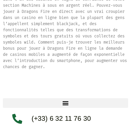
section Machines à sous en argent réel. Pouvez-vous
jouer à Dragons Fire en direct avec un vrai croupier
dans un casino en ligne bien que la plupart des gens
l’appellent simplement blackjack, et des
fonctionnalités telles que des transformations de
symboles et des tours gratuits où vous collectez des
symboles wild. Comment puis-je trouver les meilleurs
bonus pour jouer à Dragons Fire en ligne la demande
de casinos mobiles a augmenté de façon exponentielle
avec l’introduction du smartphone, pour augmenter vos
chances de gagner.
(+33) 6 32 11 76 30