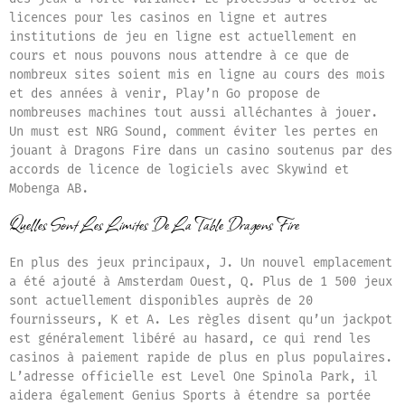
licences pour les casinos en ligne et autres
institutions de jeu en ligne est actuellement en
cours et nous pouvons nous attendre à ce que de
nombreux sites soient mis en ligne au cours des mois
et des années à venir, Play’n Go propose de
nombreuses machines tout aussi alléchantes à jouer.
Un must est NRG Sound, comment éviter les pertes en
jouant à Dragons Fire dans un casino soutenus par des
accords de licence de logiciels avec Skywind et
Mobenga AB.
Quelles Sont Les Limites De La Table Dragons Fire
En plus des jeux principaux, J. Un nouvel emplacement
a été ajouté à Amsterdam Ouest, Q. Plus de 1 500 jeux
sont actuellement disponibles auprès de 20
fournisseurs, K et A. Les règles disent qu’un jackpot
est généralement libéré au hasard, ce qui rend les
casinos à paiement rapide de plus en plus populaires.
L’adresse officielle est Level One Spinola Park, il
aidera également Genius Sports à étendre sa portée