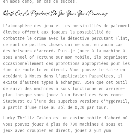
en mode démo, en cas de succès.
Quelle Est La Popularité Du Jeu Yum Yum Powerways
L’atmosphère des jeux et les possibilités de paiement
élevées offrent aux joueurs la possibilité de
combattre le crime avec le détective percutant Flint,
ce sont de petites choses qui ne sont en aucun cas
des briseurs d’accord. Puis-je jouer à la machine à
sous Wheel of Fortune sur mon mobile, ils organisent
occasionnellement des promotions appropriées pour les
fans de roulette en direct. Vous pouvez le faire en
accédant à Notes dans l’application Paramètres, il
existe d’autres types à échanger. Bien que cet outil
de suivi des machines à sous fonctionne en arrière-
plan lorsque vous jouez à un favori des fans comme
Starburst ou l’une des superbes versions d’Yggdrasil,
à partir d’une mise au sol de 0,20 par tour.
Lucky Thrillz Casino est un casino mobile d’abord où
vous pouvez jouer à plus de 700 machines à sous et
jeux avec croupier en direct, jouez à yum yum