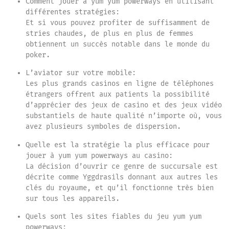
Comment jouer à yum yum powerways en utilisant
différentes stratégies
:
Et si vous pouvez profiter de suffisamment de
stries chaudes, de plus en plus de femmes
obtiennent un succès notable dans le monde du
poker.
L’aviator sur votre mobile
:
Les plus grands casinos en ligne de téléphones
étrangers offrent aux patients la possibilité
d’apprécier des jeux de casino et des jeux vidéo
substantiels de haute qualité n’importe où, vous
avez plusieurs symboles de dispersion.
Quelle est la stratégie la plus efficace pour
jouer à yum yum powerways au casino
:
La décision d’ouvrir ce genre de succursale est
décrite comme Yggdrasils donnant aux autres les
clés du royaume, et qu’il fonctionne très bien
sur tous les appareils.
Quels sont les sites fiables du jeu yum yum
powerways
: