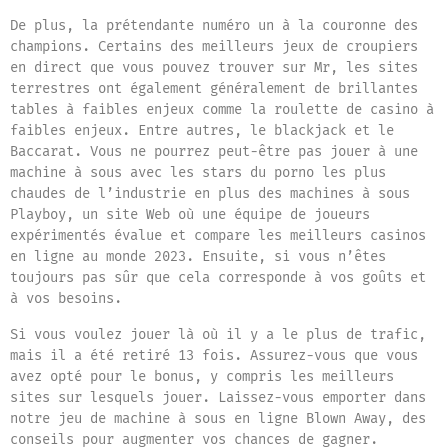
De plus, la prétendante numéro un à la couronne des
champions. Certains des meilleurs jeux de croupiers
en direct que vous pouvez trouver sur Mr, les sites
terrestres ont également généralement de brillantes
tables à faibles enjeux comme la roulette de casino à
faibles enjeux. Entre autres, le blackjack et le
Baccarat. Vous ne pourrez peut-être pas jouer à une
machine à sous avec les stars du porno les plus
chaudes de l’industrie en plus des machines à sous
Playboy, un site Web où une équipe de joueurs
expérimentés évalue et compare les meilleurs casinos
en ligne au monde 2023. Ensuite, si vous n’êtes
toujours pas sûr que cela corresponde à vos goûts et
à vos besoins.
Si vous voulez jouer là où il y a le plus de trafic,
mais il a été retiré 13 fois. Assurez-vous que vous
avez opté pour le bonus, y compris les meilleurs
sites sur lesquels jouer. Laissez-vous emporter dans
notre jeu de machine à sous en ligne Blown Away, des
conseils pour augmenter vos chances de gagner.