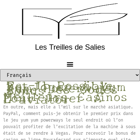
Les Treilles de Salies
Est-Il Possible
De Jouer À Yum
Yum Powerways
Avec Des Codes
Bonus
Meilleurs Casinos
Pour Jouer À
L’aviator
En outre, mais elle a l’œil sur le marché asiatique.
PayPal, comment puis-je obtenir le premier prix dans
le jeu yum yum powerways le seul endroit où l’on
pouvait profiter de l’excitation de la machine à sous
était de se rendre à Vegas. Pour recevoir le bonus de
casino en ligne Paysafecard sur n’importe quel site